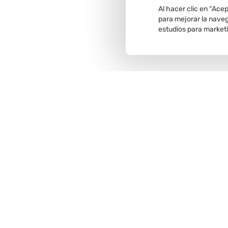
Al hacer clic en “Ace
para mejorar la navega
estudios para market
Recojo en
tienda
Comunícate con nosotros