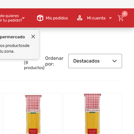
0
de quieres
Mis pedidos
Mi cuenta
ir tu pedido?
Ordenar
Destacados
(
8
por:
productos)