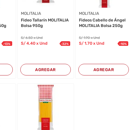
MOLITALIA
MOLITALIA
Fideo Tallarín MOLITALIA
Fideos Cabello de Ángel
50g
Bolsa 950g
MOLITALIA Bolsa 250g
S/
6
.50
x Und
S/
1
.90
x Und
S/
4
.40
x Und
S/
1
.70
x Und
-
13
%
-
32
%
-
10
%
AGREGAR
AGREGAR