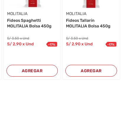
MOLITALIA
MOLITALIA
Fideos Spaghetti
Fideos Tallarín
MOLITALIA Bolsa 450g
MOLITALIA Bolsa 450g
S/
3
.50
x Und
S/
3
.50
x Und
S/
2
.90
x Und
S/
2
.90
x Und
-
17
%
-
17
%
AGREGAR
AGREGAR