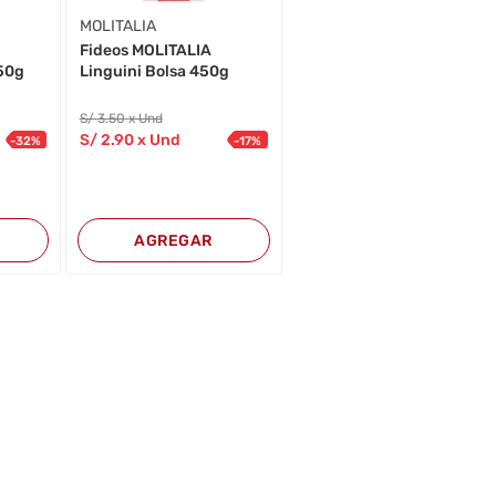
MOLITALIA
Fideos MOLITALIA
50g
Linguini Bolsa 450g
S/
3
.50
x Und
S/
2
.90
x Und
-
32
%
-
17
%
AGREGAR