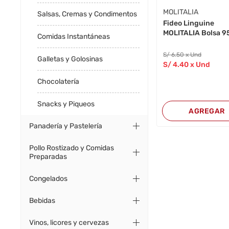
MOLITALIA
Salsas, Cremas y Condimentos
Fideo Linguine
MOLITALIA Bolsa 9
Comidas Instantáneas
S/
6
.50
x Und
Galletas y Golosinas
S/
4
.40
x Und
Chocolatería
Snacks y Piqueos
AGREGAR
Panadería y Pastelería
Pollo Rostizado y Comidas
Preparadas
Congelados
Bebidas
Vinos, licores y cervezas