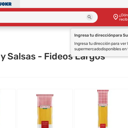
¿Dón
recib
s
 y Salsas - Fideos Largos