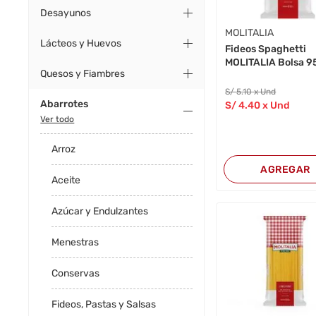
Desayunos
MOLITALIA
Lácteos y Huevos
Fideos Spaghetti
MOLITALIA Bolsa 9
Quesos y Fiambres
S/
5
.10
x Und
Abarrotes
S/
4
.40
x Und
Ver todo
Arroz
AGREGAR
Aceite
Azúcar y Endulzantes
Menestras
Conservas
Fideos, Pastas y Salsas