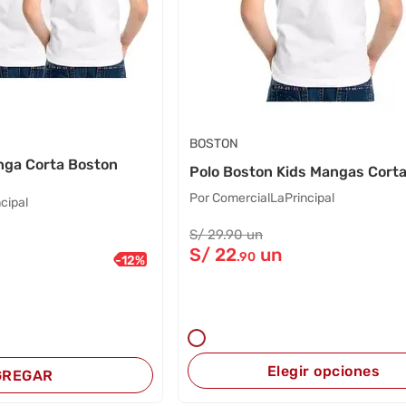
BOSTON
nga Corta Boston
Polo Boston Kids Mangas Cort
Por ComercialLaPrincipal
cipal
S/
29
.90
un
S/
22
un
.90
-
12
%
Elegir opciones
GREGAR