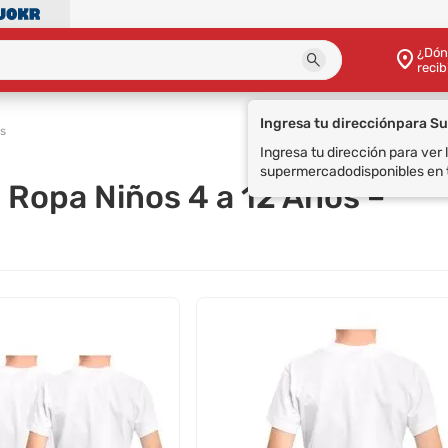
¿Dón
recib
Ingresa tu dirección
para S
s
Ingresa tu dirección para ver
supermercado
disponibles en 
- Ropa Niños 4 a 12 Años –