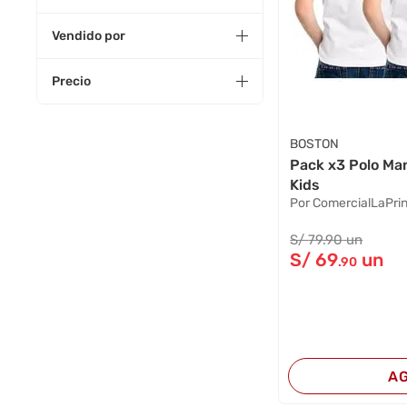
Vendido por
Precio
BOSTON
Pack x3 Polo Ma
Kids
Por ComercialLaPrin
S/
79
.90
un
S/
69
un
.90
A