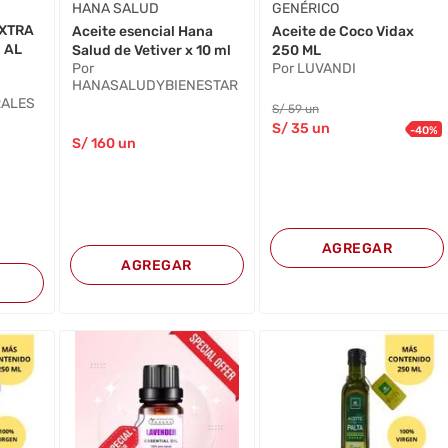
HANA SALUD
GENÉRICO
EXTRA
Aceite esencial Hana
Aceite de Coco Vidax
 AL
Salud de Vetiver x 10 ml
250 ML
Por
Por LUVANDI
HANASALUDYBIENESTAR
RALES
S/
59
un
S/
35
un
-
40
%
S/
160
un
AGREGAR
AGREGAR