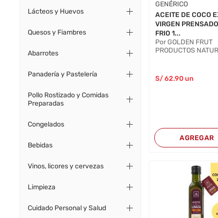
GENÉRICO
Lácteos y Huevos
ACEITE DE COCO 
VIRGEN PRENSADO
Quesos y Fiambres
FRIO 1...
Por GOLDEN FRUT
PRODUCTOS NATU
Abarrotes
Panadería y Pastelería
S/
62
.90
un
Pollo Rostizado y Comidas
Preparadas
Congelados
AGREGAR
Bebidas
Vinos, licores y cervezas
Limpieza
Cuidado Personal y Salud