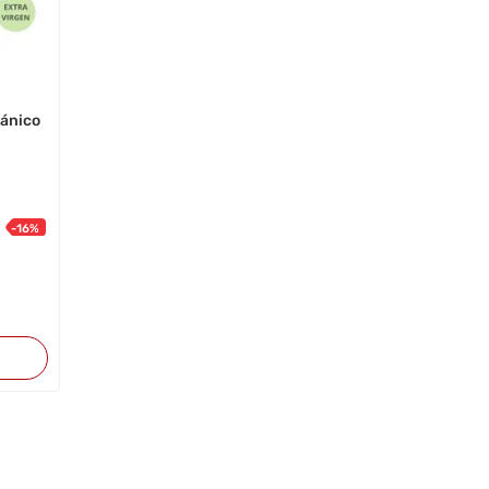
gánico
-
16
%