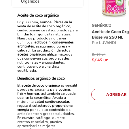
Orgánicos
Aceite de coco orgánico
En plaza Vea,
somos líderes en la
GENÉRICO
venta de aceite de coco orgánico
,
cuidadosamente seleccionados para
Aceite de Coco Or
brindar lo mejor de la naturaleza.
Bioselva 250 ML
Nuestros productos no tienen
químicos,
aditivos ni conservantes
Por LUVANDI
artificiales
, asegurando pureza y
calidad . La producción de estos
aceites orgánicos
utiliza métodos
S/
59
un
que conservan sus propiedades
S/
49
un
nutricionales y antioxidantes,
contribuyendo a una dieta
equilibrada.
Beneficios orgánico de coco
El
aceite de coco orgánico
es versátil
porque es excelente para
cocinar,
freír y hornear
, así también se puede
AGREGAR
usar en la cosmética. Ayuda a
mejorar la
salud cardiovascular,
regula el colesterol
y
proporciona
energía
por su alto contenido de
antioxidantes y grasas saludables.
En nuestro catálogo, durante
eventos especiales, puedes
aprovechar las mejores