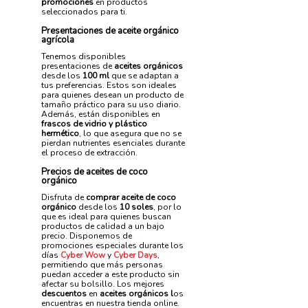
promociones
en productos
seleccionados para ti.
Presentaciones de aceite orgánico
agrícola
Tenemos disponibles
presentaciones de
aceites orgánicos
desde los
100 ml
que se adaptan a
tus preferencias. Estos son ideales
para quienes desean un producto de
tamaño práctico para su uso diario.
Además, están disponibles en
frascos de vidrio y plástico
hermético
, lo que asegura que no se
pierdan nutrientes esenciales durante
el proceso de extracción.
Precios de aceites de coco
orgánico
Disfruta de
comprar aceite de coco
orgánico
desde los
10 soles
, por lo
que es ideal para quienes buscan
productos de calidad a un bajo
precio. Disponemos de
promociones especiales durante los
días
Cyber Wow
y
Cyber Days
,
permitiendo que más personas
puedan acceder a este producto sin
afectar su bolsillo. Los mejores
descuentos
en
aceites orgánicos l
os
encuentras en nuestra tienda online.