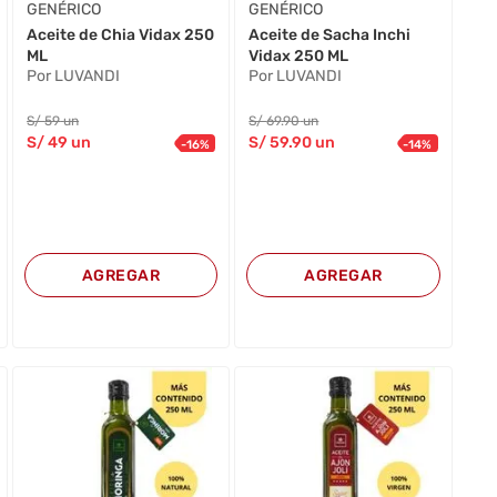
GENÉRICO
GENÉRICO
Aceite de Chia Vidax 250
Aceite de Sacha Inchi
ML
Vidax 250 ML
Por LUVANDI
Por LUVANDI
S/
59
un
S/
69
.90
un
S/
49
un
S/
59
.90
un
-
16
%
-
14
%
AGREGAR
AGREGAR