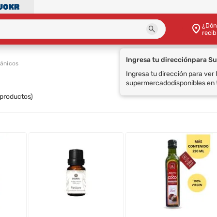
¿Dón
recib
ánicos
productos)