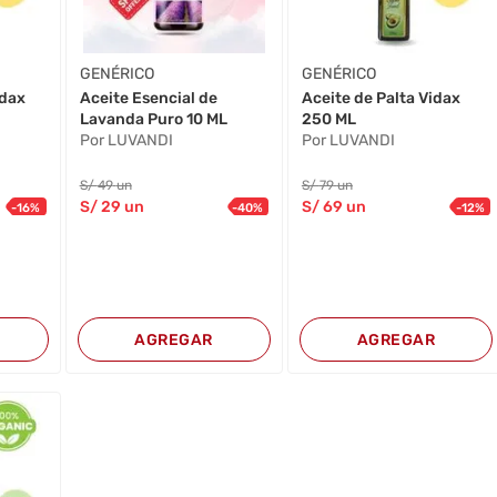
GENÉRICO
GENÉRICO
idax
Aceite Esencial de
Aceite de Palta Vidax
Lavanda Puro 10 ML
250 ML
Por LUVANDI
Por LUVANDI
S/
49
un
S/
79
un
S/
29
un
S/
69
un
-
16
%
-
40
%
-
12
%
AGREGAR
AGREGAR