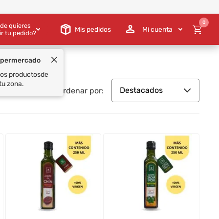
0
de quieres
Mis pedidos
Mi cuenta
ir tu pedido?
Destacados
Ordenar por: