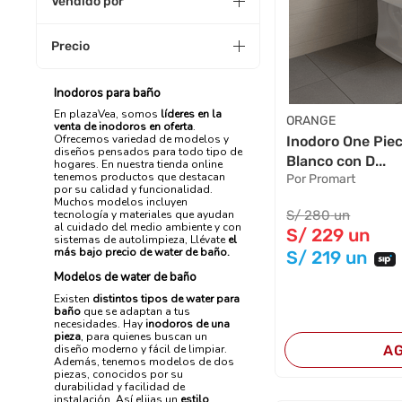
Vendido por
Precio
Inodoros para baño
En plazaVea, somos
líderes en la
ORANGE
venta de inodoros en oferta
.
Ofrecemos variedad de modelos y
Inodoro One Pie
diseños pensados para todo tipo de
Blanco con D...
hogares. En nuestra tienda online
tenemos productos que destacan
Por Promart
por su calidad y funcionalidad.
Muchos modelos incluyen
S/
280
un
tecnología y materiales que ayudan
al cuidado del medio ambiente y con
S/
229
un
sistemas de autolimpieza, Llévate
el
más bajo precio de water de baño.
S/
219
un
Modelos de water de baño
Existen
distintos tipos de water para
baño
que se adaptan a tus
necesidades. Hay
inodoros de una
pieza
, para quienes buscan un
A
diseño moderno y fácil de limpiar.
Además, tenemos modelos de dos
piezas, conocidos por su
durabilidad y facilidad de
instalación. Así elijas un
estilo