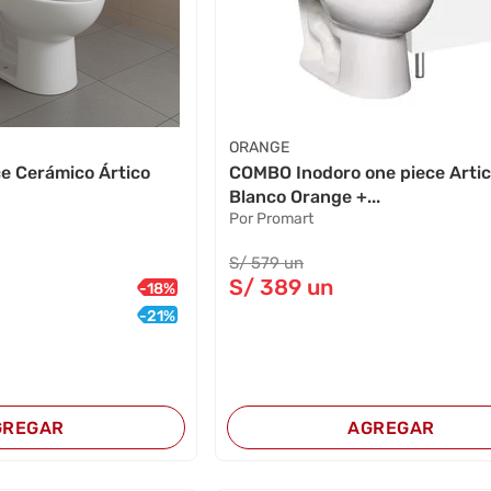
ORANGE
ce Cerámico Ártico
COMBO Inodoro one piece Arti
Blanco Orange +...
Por Promart
S/
579
un
S/
389
un
-
18
%
-
21
%
GREGAR
AGREGAR