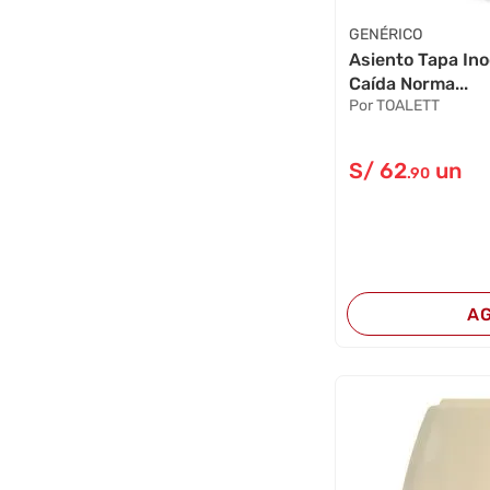
GENÉRICO
Asiento Tapa In
Caída Norma...
Por TOALETT
S/
62
un
.90
A