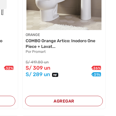
ORANGE
co
COMBO Orange Artico: Inodoro One
Piece + Lavat...
Por Promart
S/
419
.80
un
S/
309
un
-
32
%
-
26
%
S/
289
un
-
31
%
AGREGAR