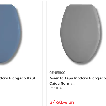
GENÉRICO
odoro Elongado Azul
Asiento Tapa Inodoro Elongado
Caída Norma...
Por TOALETT
S/
68
un
.90