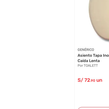
GENÉRICO
Asiento Tapa In
Caída Lenta
Por TOALETT
S/
72
un
.90