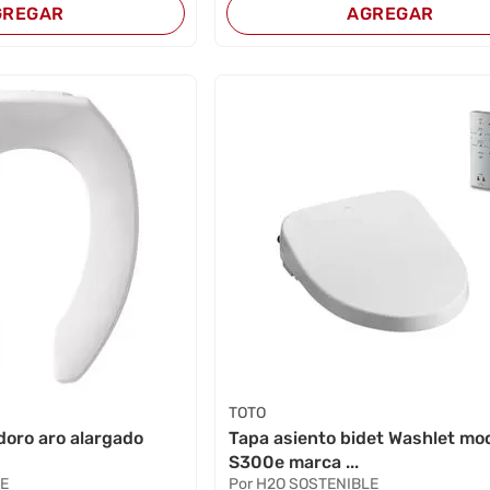
GREGAR
AGREGAR
TOTO
doro aro alargado
Tapa asiento bidet Washlet mo
S300e marca ...
LE
Por H2O SOSTENIBLE