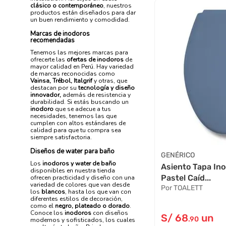
clásico o contemporáneo
, nuestros
productos están diseñados para dar
un buen rendimiento y comodidad.
Marcas de inodoros
recomendadas
Tenemos las mejores marcas para
ofrecerte las
ofertas de inodoros
de
mayor calidad en Perú. Hay variedad
de marcas reconocidas como
Vainsa, Trébol, Italgrif
y otras, que
destacan por su
tecnología y diseño
innovador,
además de resistencia y
durabilidad. Si estás buscando un
inodoro
que se adecue a tus
necesidades, tenemos las que
cumplen con altos estándares de
calidad para que tu compra sea
siempre satisfactoria.
Diseños de water para baño
GENÉRICO
Los
inodoros y water de baño
Asiento Tapa In
disponibles en nuestra tienda
Pastel Caíd...
ofrecen practicidad y diseño con una
variedad de colores que van desde
Por TOALETT
los
blancos
, hasta los que van con
diferentes estilos de decoración,
como el
negro, plateado o dorado
.
Conoce los
inodoros
con diseños
S/
68
un
.90
modernos y sofisticados, los cuales