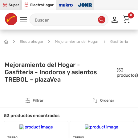
Super
ElectroHogar
0
Electrohogar
Mejoramiento del Hogar
Gasfitería
Mejoramiento del Hogar -
(
53
Gasfitería - Inodoros y asientos
productos)
TREBOL – plazaVea
Filtrar
Ordenar
53
productos encontrados
TREBOL
TREBOL