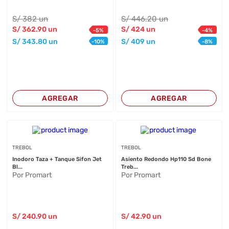
S/
382
un
S/
446
.20
un
S/
362
.90
un
S/
424
un
-
5
%
-
4
%
S/
343
.80
un
S/
409
un
-
10
%
-
8
%
AGREGAR
AGREGAR
TREBOL
TREBOL
Inodoro Taza + Tanque Sifon Jet
Asiento Redondo Hp110 Sd Bone
Bl...
Treb...
Por Promart
Por Promart
S/
240
.90
un
S/
42
.90
un