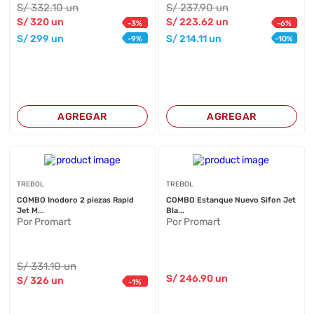
S/
332
.10
un
S/
237
.90
un
S/
320
un
S/
223
.62
un
-
3
%
-
6
%
S/
299
un
S/
214
.11
un
-
9
%
-
10
%
AGREGAR
AGREGAR
TREBOL
TREBOL
COMBO Inodoro 2 piezas Rapid
COMBO Estanque Nuevo Sifon Jet
Jet M...
Bla...
Por Promart
Por Promart
S/
331
.10
un
S/
246
.90
un
S/
326
un
-
1
%