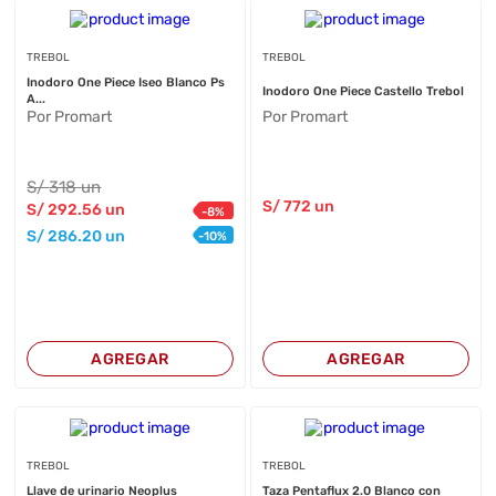
TREBOL
TREBOL
Inodoro One Piece Iseo Blanco Ps
Inodoro One Piece Castello Trebol
A...
Por Promart
Por Promart
S/
318
un
S/
772
un
S/
292
.56
un
-
8
%
S/
286
.20
un
-
10
%
AGREGAR
AGREGAR
TREBOL
TREBOL
Llave de urinario Neoplus
Taza Pentaflux 2.0 Blanco con