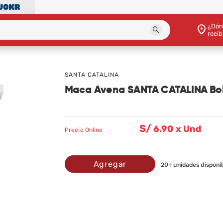
¿Dón
recib
SANTA CATALINA
Maca Avena SANTA CATALINA Bo
S/
6
.90 x Und
Precio
Online
Agregar
20
+ unidades disponi