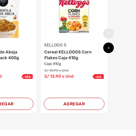
Bolsa 90
Bolsa 900g
S/
9
.90
x Un
S/
9
.80
x 
‹
KELLOGG S
›
 de Abeja
Cereal KELLOGGS Corn
ack 400g
Flakes Caja 410g
Caja 410g
S/
14
.90
x Und
d
S/
13
.90
x Und
-
14
%
-
6
%
REGAR
AGREGAR