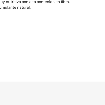
y nutritivo con alto contenido en fibra,
timulante natural.
maca, canela y clavo de olor en polvo.
fresco y seco. no expuesto al sol y libre de