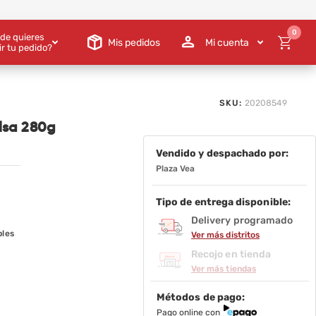
0
de quieres
Mis pedidos
Mi cuenta
ir tu pedido?
SKU:
20208549
lsa 280g
Vendido y despachado por:
Plaza Vea
Tipo de entrega disponible:
Delivery programado
bles
Ver más distritos
Recojo en tienda
Ver más tiendas
Métodos de pago:
Pago online con