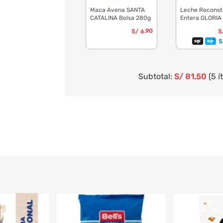
Maca Avena SANTA
Leche Reconst
CATALINA Bolsa 280g
Entera GLORIA
390g Paquete 
.90
S/
6
S
S
Subtotal:
S/
81
.50
(5 í