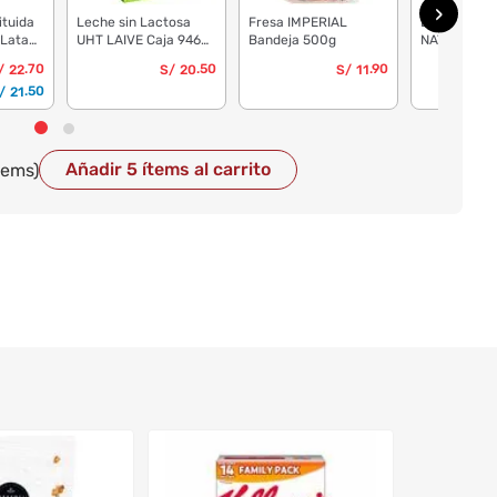
ituida
Leche sin Lactosa
Fresa IMPERIAL
Bebida de 
 Lata
UHT LAIVE Caja 946ml
Bandeja 500g
NATURE'S H
6un
Paquete 4un
Azúcar Caja
.70
.50
.90
/
22
S/
20
S/
11
Paquete 2u
.50
/
21
Añadir 5 ítems al carrito
tems)
3 OSITOS
Quinua A