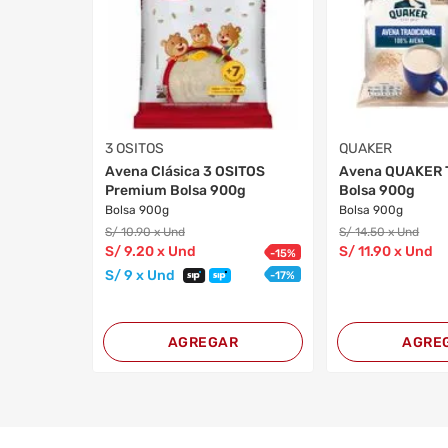
3 OSITOS
QUAKER
Avena Clásica 3 OSITOS
Avena QUAKER T
Premium Bolsa 900g
Bolsa 900g
Bolsa 900g
Bolsa 900g
S/
10
.90
x Und
S/
14
.50
x Und
S/
9
.20
x Und
S/
11
.90
x Und
-
15
%
S/
9
x Und
-
17
%
AGREGAR
AGRE