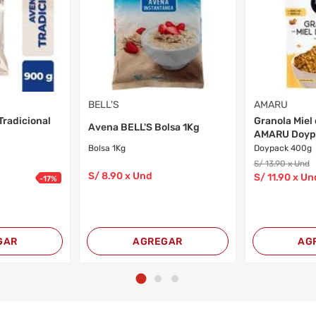
BELL'S
AMARU
radicional
Granola Miel
Avena BELL'S Bolsa 1Kg
AMARU Doyp
Bolsa 1Kg
Doypack 400g
S/
13
.90
x Und
S/
8
.90
x Und
S/
11
.90
x Un
-
17
%
GAR
AGREGAR
AG