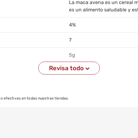
La maca avena es un cereal mu
es un alimento saludable y es
4%
7
5g
Revisa todo
0%
Hojuelas de avena, harina de 
s efectivas en todas nuestras tiendas.
“Consérvese en lugar, limpio, 
contaminación”
280