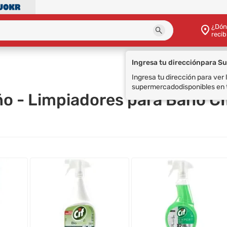
¿Dón
recib
Ingresa tu dirección
para S
Ingresa tu dirección para ver
supermercado
disponibles en 
ño - Limpiadores para Baño CI