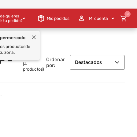
0
de quieres
Mis pedidos
Mi cuenta
ir tu pedido?
upermercado
 los productos
de
tu zona.
F –
Ordenar
Destacados
(
4
por:
productos)