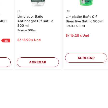
CIF
CIF
f
Limpiador Baño
Limpiador Baño Cif
 450
Antihongos Cif Gatillo
Bioactive Gatillo 500 ml
500 ml
Botella 500ml
Frasco 500ml
S/
16
.20
x Und
S/
18
.90
x Und
-
4
%
AGREGAR
AGREGAR