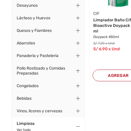
Desayunos
CIF
Lácteos y Huevos
Limpiador Baño Ci
Bioactive Doypack
Quesos y Fiambres
ml
Doypack 450ml
Abarrotes
S/
7
.20
x Und
S/
6
.90
x Und
Panadería y Pastelería
Pollo Rostizado y Comidas
Preparadas
AGREGAR
Congelados
Bebidas
Vinos, licores y cervezas
Limpieza
Ver todo