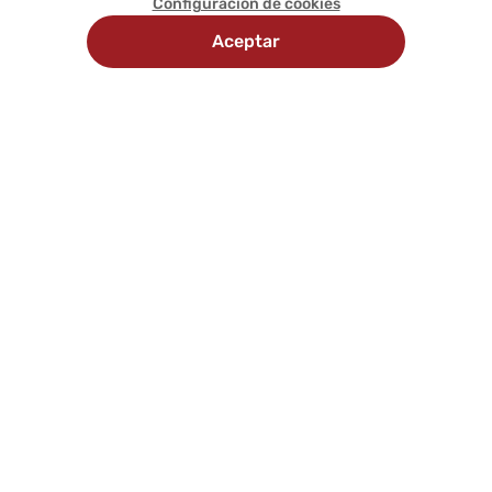
Configuración de cookies
Aceptar
Recojo
Delivery
Métodos
en
programado
de
tienda
pago