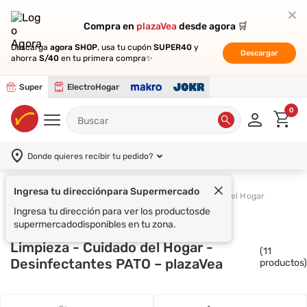
Compra en
Compra en
plazaVea
plazaVea
desde agora 🛒
desde agora 🛒
Descarga
Descarga
agora SHOP
agora SHOP
, usa tu cupón
, usa tu cupón
SUPER40
SUPER40
y
y
Descargar
Descargar
ahorra
ahorra
S/40
S/40
en tu primera compra✨
en tu primera compra✨
Super
ElectroHogar
0
Donde quieres recibir tu pedido?
Ingresa tu dirección
para Supermercado
Supermercado
Limpieza
Cuidado del Hogar
Ingresa tu dirección para ver los productos
de
supermercado
disponibles en tu zona.
Limpieza - Cuidado del Hogar -
(
11
Desinfectantes PATO – plazaVea
productos)