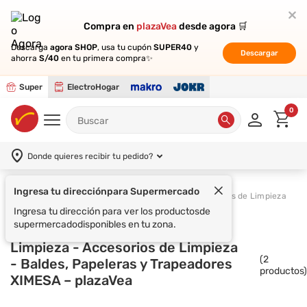
Compra en
Compra en
plazaVea
plazaVea
desde agora 🛒
desde agora 🛒
Descarga
Descarga
agora SHOP
agora SHOP
, usa tu cupón
, usa tu cupón
SUPER40
SUPER40
y
y
Descargar
Descargar
ahorra
ahorra
S/40
S/40
en tu primera compra✨
en tu primera compra✨
Super
ElectroHogar
0
Donde quieres recibir tu pedido?
Ingresa tu dirección
para Supermercado
Supermercado
Limpieza
Accesorios de Limpieza
Ingresa tu dirección para ver los productos
de
supermercado
disponibles en tu zona.
Limpieza - Accesorios de Limpieza
(
2
- Baldes, Papeleras y Trapeadores
productos)
XIMESA – plazaVea