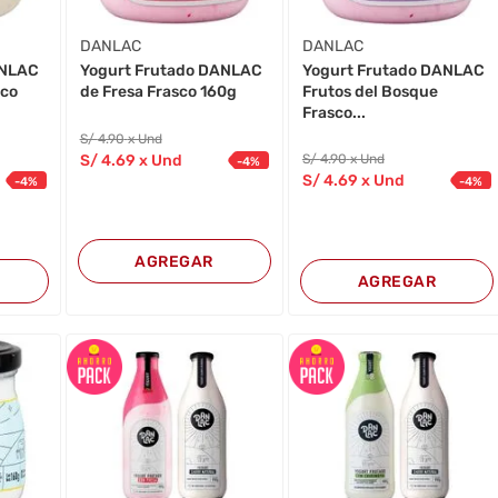
DANLAC
DANLAC
ANLAC
Yogurt Frutado DANLAC
Yogurt Frutado DANLAC
sco
Frutos del Bosque
de Fresa Frasco 160g
Frasco...
S/
4
.90
x Und
S/
4
.69
x Und
S/
4
.90
x Und
-
4
%
S/
4
.69
x Und
-
4
%
-
4
%
AGREGAR
AGREGAR