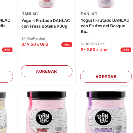
DANLAC
DANLAC
ANLAC
Yogurt Frutado DANLAC
Yogurt Frutado DANLAC
lla
con Frutos del Bosque
con Fresa Botella 900g
Bo...
S/
10
.69
x Und
S/
9
.50
x Und
S/
10
.69
x Und
-
11
%
S/
9
.50
x Und
-
11
%
-
11
%
AGREGAR
AGREGAR