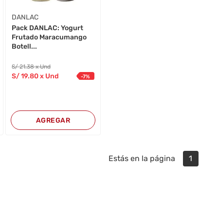
DANLAC
Pack DANLAC: Yogurt
Frutado Maracumango
Botell...
S/
21
.38
x Und
S/
19
.80
x Und
-
7
%
AGREGAR
Estás en la página
1