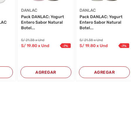
DANLAC
DANLAC
Pack DANLAC: Yogurt
Pack DANLAC: Yogurt
LAC
Entero Sabor Natural
Entero Sabor Natural
Botel...
Botel...
S/
21
.38
x Und
S/
21
.38
x Und
S/
19
.80
x Und
S/
19
.80
x Und
-
7
%
-
7
%
AGREGAR
AGREGAR