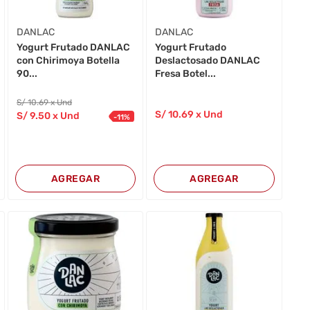
DANLAC
DANLAC
Yogurt Frutado DANLAC
Yogurt Frutado
con Chirimoya Botella
Deslactosado DANLAC
90...
Fresa Botel...
S/
10
.69
x Und
S/
10
.69
x Und
S/
9
.50
x Und
-
11
%
AGREGAR
AGREGAR