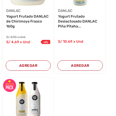
DANLAC
DANLAC
Yogurt Frutado DANLAC
Yogurt Frutado
de Chirimoya Frasco
Deslactosado DANLAC
160g
Piña Pitaha...
S/
4
.90
x Und
S/
10
.69
x Und
S/
4
.69
x Und
-
4
%
AGREGAR
AGREGAR