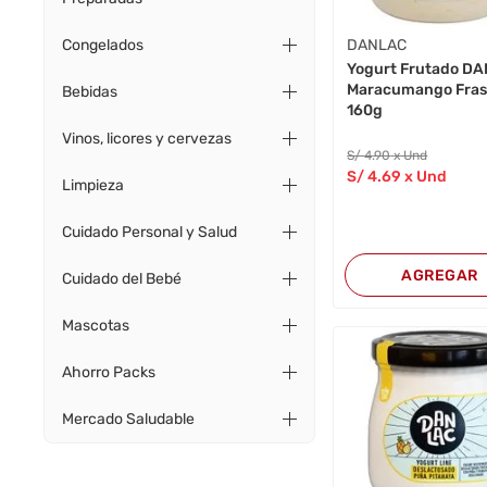
DANLAC
Congelados
Yogurt Frutado D
Maracumango Fra
Bebidas
160g
Vinos, licores y cervezas
S/
4
.90
x Und
S/
4
.69
x Und
Limpieza
Cuidado Personal y Salud
AGREGAR
Cuidado del Bebé
Mascotas
Ahorro Packs
Mercado Saludable