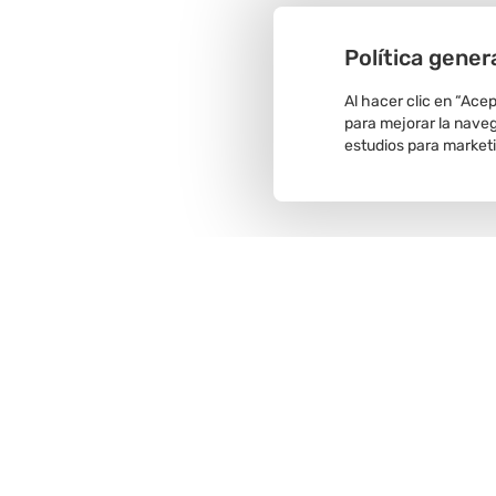
Política gener
Al hacer clic en “Ace
para mejorar la navega
estudios para market
Recojo en
tienda