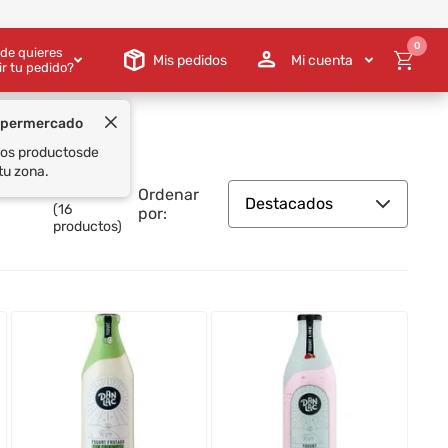
0
de quieres
Mis pedidos
Mi cuenta
ir tu pedido?
Ordenar
Destacados
(
16
por:
productos)