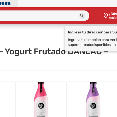
¿Dón
recib
 - Yogurt Frutado DANLAC –