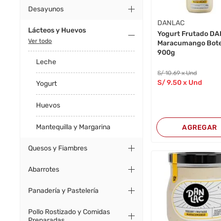
Desayunos
DANLAC
Lácteos y Huevos
Yogurt Frutado D
Ver todo
Maracumango Bote
900g
Leche
S/
10
.69
x Und
S/
9
.50
x Und
Yogurt
Huevos
Mantequilla y Margarina
AGREGAR
Quesos y Fiambres
Abarrotes
Panadería y Pastelería
Pollo Rostizado y Comidas
Preparadas