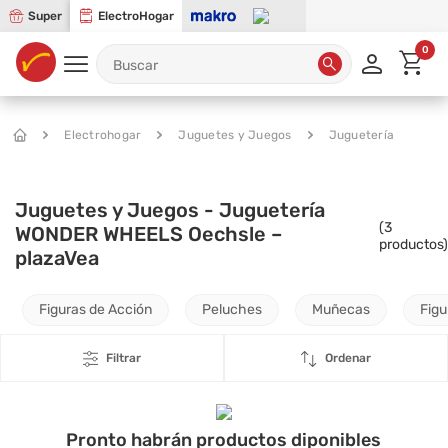
Super
ElectroHogar
0
Electrohogar
Juguetes y Juegos
Juguetería
Juguetes y Juegos - Juguetería
(
3
WONDER WHEELS Oechsle –
productos)
plazaVea
Figuras de Acción
Peluches
Muñecas
Figu
Filtrar
Ordenar
Pronto habrán productos diponibles