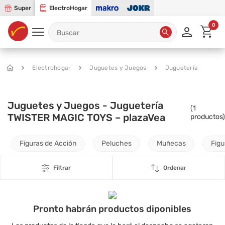
Super
ElectroHogar
0
Electrohogar
Juguetes y Juegos
Juguetería
Juguetes y Juegos - Juguetería
(
1
TWISTER MAGIC TOYS – plazaVea
productos)
Figuras de Acción
Peluches
Muñecas
Figu
Filtrar
Ordenar
Pronto habrán productos diponibles