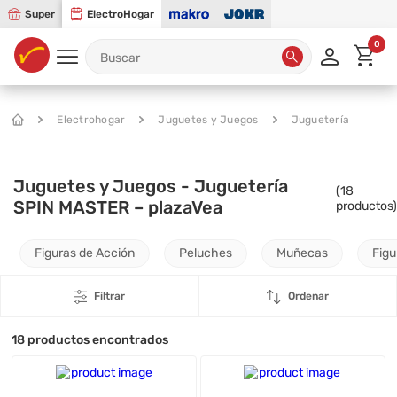
Super
ElectroHogar
0
Electrohogar
Juguetes y Juegos
Juguetería
Juguetes y Juegos - Juguetería
(
18
SPIN MASTER – plazaVea
productos)
Figuras de Acción
Peluches
Muñecas
Figu
Filtrar
Ordenar
18
productos encontrados