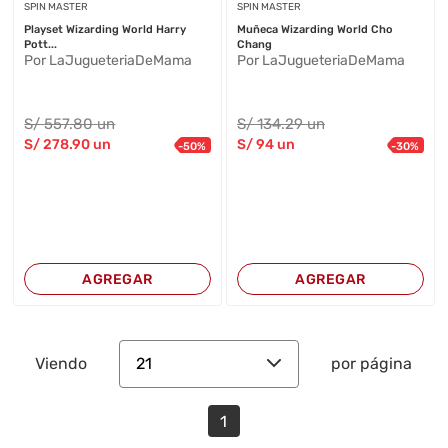
SPIN MASTER
SPIN MASTER
Playset Wizarding World Harry
Muñeca Wizarding World Cho
Pott...
Chang
Por LaJugueteriaDeMama
Por LaJugueteriaDeMama
S/
557
.80
un
S/
134
.29
un
S/
278
.90
un
S/
94
un
-
50
%
-
30
%
AGREGAR
AGREGAR
21
Viendo
por página
1