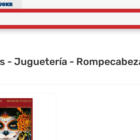
s - Juguetería - Rompecabez