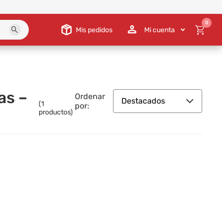
0
Mis pedidos
Mi cuenta
as –
Ordenar
Destacados
(
1
por:
productos)