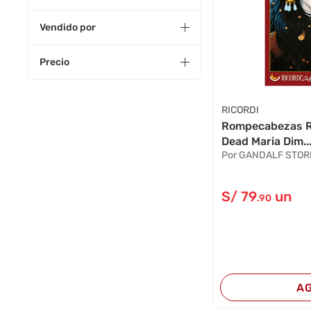
Vendido por
Precio
RICORDI
Rompecabezas Ri
Dead Maria Dim..
Por GANDALF STOR
S/
79
un
.90
A