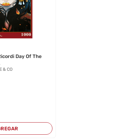
cordi Day Of The
.
E & CO
GREGAR