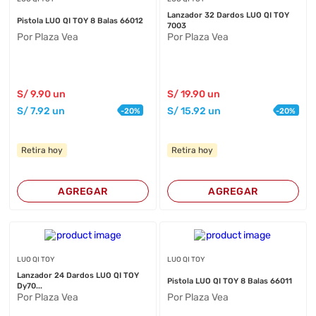
Lanzador 32 Dardos LUO QI TOY
Pistola LUO QI TOY 8 Balas 66012
7003
Por Plaza Vea
Por Plaza Vea
S/
9
.90
un
S/
19
.90
un
S/
7
.92
un
S/
15
.92
un
-
20
%
-
20
%
Retira hoy
Retira hoy
AGREGAR
AGREGAR
LUO QI TOY
LUO QI TOY
Lanzador 24 Dardos LUO QI TOY
Pistola LUO QI TOY 8 Balas 66011
Dy70...
Por Plaza Vea
Por Plaza Vea