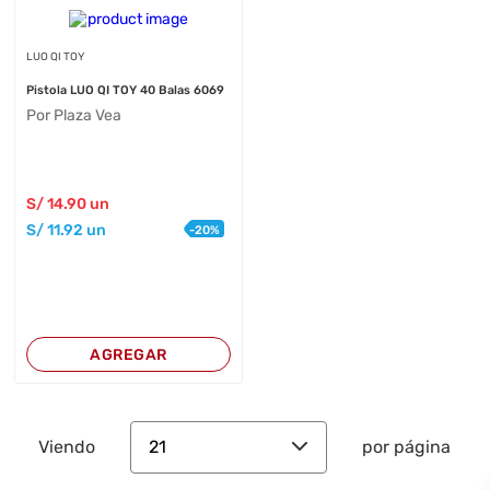
LUO QI TOY
Pistola LUO QI TOY 40 Balas 6069
Por Plaza Vea
S/
14
.90
un
S/
11
.92
un
-
20
%
AGREGAR
21
Viendo
por página