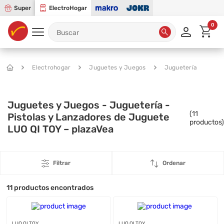
Super
ElectroHogar
0
Electrohogar
Juguetes y Juegos
Juguetería
Juguetes y Juegos - Juguetería -
(
11
Pistolas y Lanzadores de Juguete
productos)
LUO QI TOY – plazaVea
Filtrar
Ordenar
11
productos encontrados
LUO QI TOY
LUO QI TOY