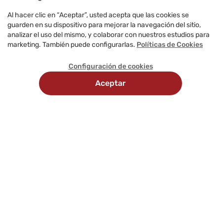
Al hacer clic en “Aceptar”, usted acepta que las cookies se
guarden en su dispositivo para mejorar la navegación del sitio,
analizar el uso del mismo, y colaborar con nuestros estudios para
marketing. También puede configurarlas.
Políticas de Cookies
Configuración de cookies
Aceptar
Recojo
Delivery
Métodos
en
programado
de
tienda
pago