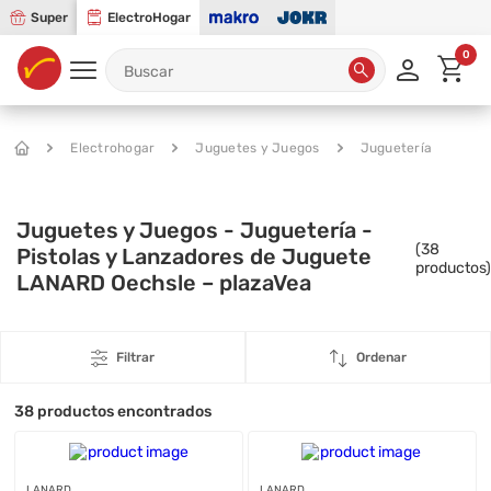
Super
ElectroHogar
0
Electrohogar
Juguetes y Juegos
Juguetería
Juguetes y Juegos - Juguetería -
(
38
Pistolas y Lanzadores de Juguete
productos)
LANARD Oechsle – plazaVea
Filtrar
Ordenar
38
productos encontrados
LANARD
LANARD