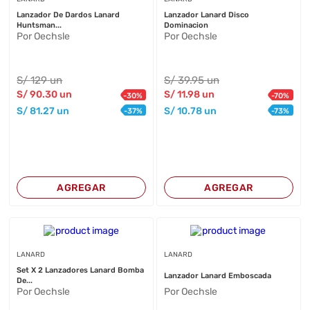
Lanzador De Dardos Lanard
Lanzador Lanard Disco
Huntsman...
Dominacion
Por Oechsle
Por Oechsle
S/
129
un
S/
39
.95
un
S/
90
.30
un
S/
11
.98
un
-
30
%
-
70
%
S/
81
.27
un
S/
10
.78
un
-
37
%
-
73
%
AGREGAR
AGREGAR
LANARD
LANARD
Set X 2 Lanzadores Lanard Bomba
Lanzador Lanard Emboscada
De...
Por Oechsle
Por Oechsle