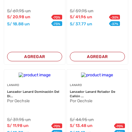
S/
69
.95
un
S/
59
.95
un
S/
20
.98
un
S/
41
.96
un
-
70
%
-
30
%
S/
18
.88
un
S/
37
.77
un
-
73
%
-
37
%
AGREGAR
AGREGAR
LANARD
LANARD
Lanzador Lanard Dominación Del
Lanzador Lanard Rotador De
Di...
Cañón ...
Por Oechsle
Por Oechsle
S/
39
.95
un
S/
44
.95
un
S/
11
.98
un
S/
13
.48
un
-
70
%
-
70
%