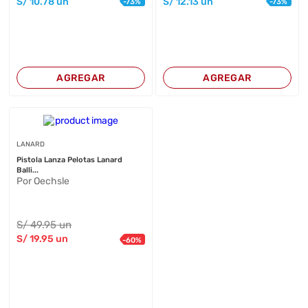
S/
10
.78
un
S/
12
.13
un
-
73
%
-
73
%
AGREGAR
AGREGAR
LANARD
Pistola Lanza Pelotas Lanard
Balli...
Por Oechsle
S/
49
.95
un
S/
19
.95
un
-
60
%