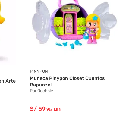
PINYPON
Muñeca Pinypon Closet Cuentos
on Arte
Rapunzel
Por Oechsle
S/
59
un
.95