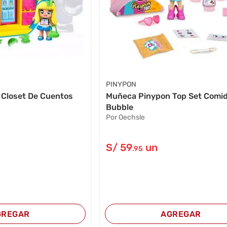
PINYPON
Closet De Cuentos
Muñeca Pinypon Top Set Comid
Bubble
Por Oechsle
S/
59
un
.95
GREGAR
AGREGAR