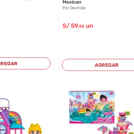
Mexican
Por Oechsle
S/
59
un
.95
GREGAR
AGREGAR