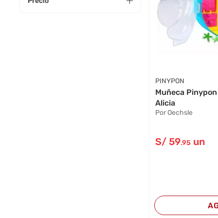
Precio
PINYPON
Muñeca Pinypon 
Alicia
Por Oechsle
S/
59
un
.95
A