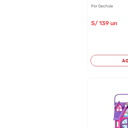
Por Oechsle
S/
139
un
A