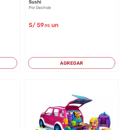
Sushi
Por Oechsle
S/
59
un
.95
AGREGAR