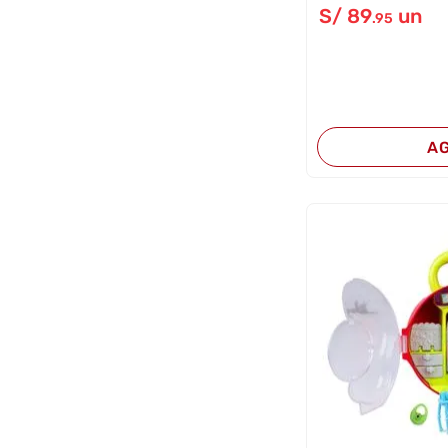
S/
89
un
.95
A