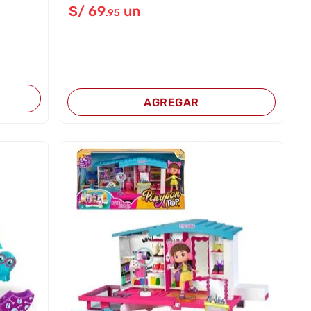
S/
69
un
.95
AGREGAR