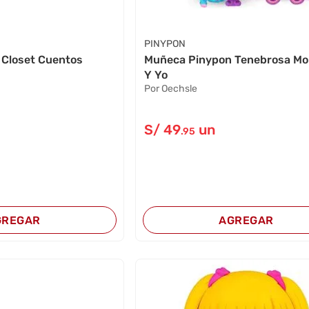
PINYPON
 Closet Cuentos
Muñeca Pinypon Tenebrosa Mo
Y Yo
Por Oechsle
S/
49
un
.95
GREGAR
AGREGAR