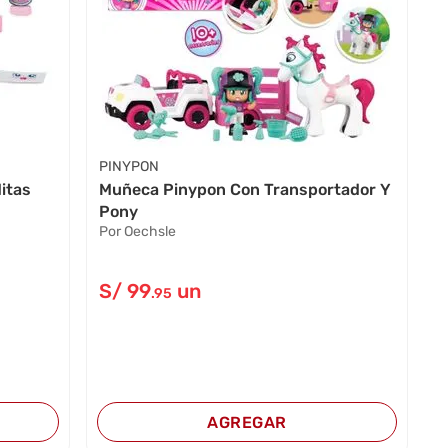
PINYPON
itas
Muñeca Pinypon Con Transportador Y
Pony
Por Oechsle
S/
99
un
.95
AGREGAR