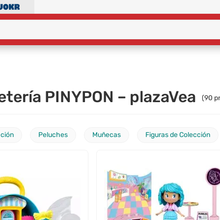
etería PINYPON – plazaVea
(
90
pr
cción
Peluches
Muñecas
Figuras de Colección