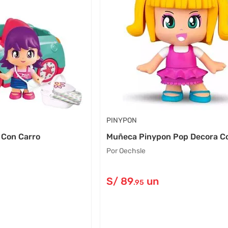
PINYPON
 Con Carro
Muñeca Pinypon Pop Decora C
Por Oechsle
S/
89
un
.95