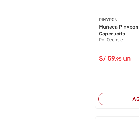
PINYPON
Muñeca Pinypon
Caperucita
Por Oechsle
S/
59
un
.95
A