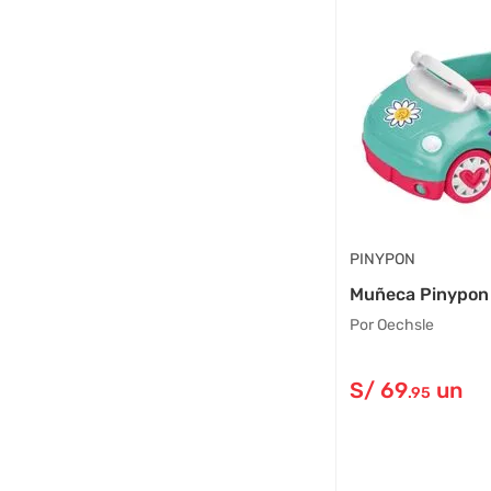
PINYPON
Muñeca Pinypon
Por Oechsle
S/
69
un
.95