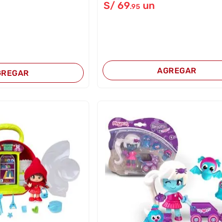
S/
69
un
.95
AGREGAR
GREGAR