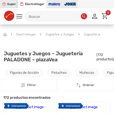
Super
ElectroHogar
0
Electrohogar
Juguetes y Juegos
Juguetería
Juguetes y Juegos - Juguetería
(
172
PALADONE – plazaVea
productos)
Figuras de Acción
Peluches
Muñecas
Figu
Filtrar
Ordenar
172
productos encontrados