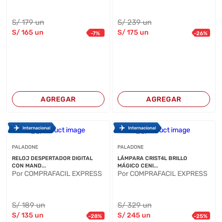
S/
179
un
S/
239
un
S/
165
un
S/
175
un
-
7
%
-
26
%
AGREGAR
AGREGAR
PALADONE
PALADONE
RELOJ DESPERTADOR DIGITAL
LÁMPARA CRIST4L BRILLO
CON MAND...
MÁGICO CENI...
Por COMPRAFACIL EXPRESS
Por COMPRAFACIL EXPRESS
S/
189
un
S/
329
un
S/
135
un
S/
245
un
-
28
%
-
25
%