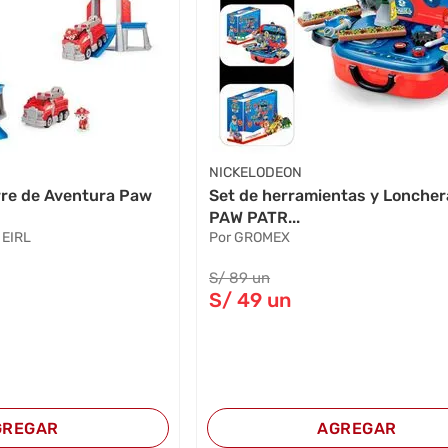
NICKELODEON
rre de Aventura Paw
Set de herramientas y Lonchera
PAW PATR...
 EIRL
Por GROMEX
S/
89
un
S/
49
un
GREGAR
AGREGAR