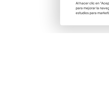
Al hacer clic en “Ace
para mejorar la navega
estudios para market
Recojo en
tienda
Comunícate con nosotros