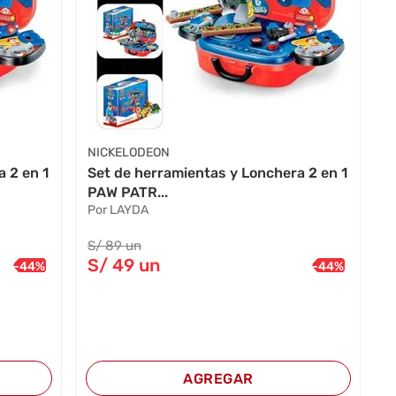
NICKELODEON
 2 en 1
Set de herramientas y Lonchera 2 en 1
PAW PATR...
Por LAYDA
S/
89
un
S/
49
un
-
44
%
-
44
%
AGREGAR