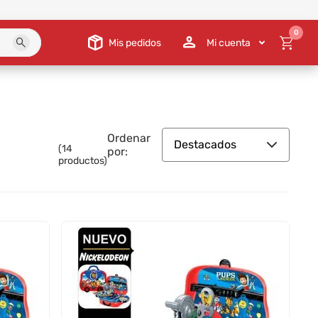
0
Mis pedidos
Mi cuenta
Ordenar
Destacados
(
14
por:
productos)