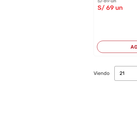
S/
89
un
S/
69
un
A
21
Viendo