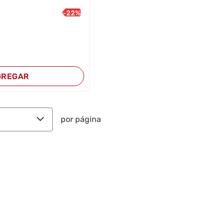
-
22
%
GREGAR
por página