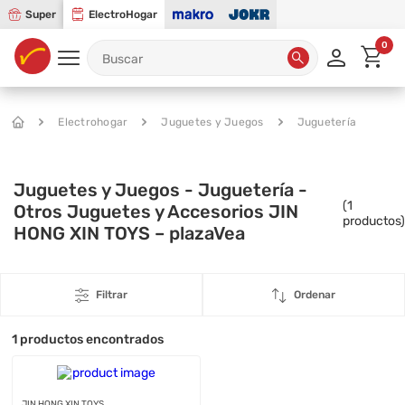
Super
ElectroHogar
0
Electrohogar
Juguetes y Juegos
Juguetería
Juguetes y Juegos - Juguetería -
(
1
Otros Juguetes y Accesorios JIN
productos)
HONG XIN TOYS – plazaVea
Filtrar
Ordenar
1
productos encontrados
JIN HONG XIN TOYS