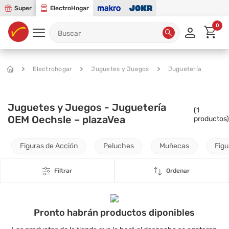
Super
ElectroHogar
0
Electrohogar
Juguetes y Juegos
Juguetería
Juguetes y Juegos - Juguetería
(
1
OEM Oechsle – plazaVea
productos)
Figuras de Acción
Peluches
Muñecas
Figu
Filtrar
Ordenar
Pronto habrán productos diponibles