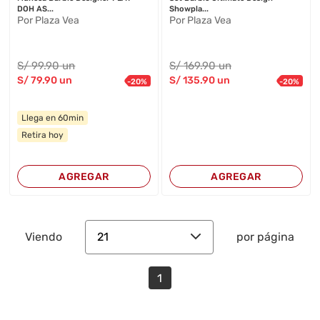
DOH AS...
Showpla...
Por Plaza Vea
Por Plaza Vea
S/
99
.90
un
S/
169
.90
un
S/
79
.90
un
S/
135
.90
un
-
20
%
-
20
%
Llega en 60min
Retira hoy
AGREGAR
AGREGAR
21
Viendo
por página
1