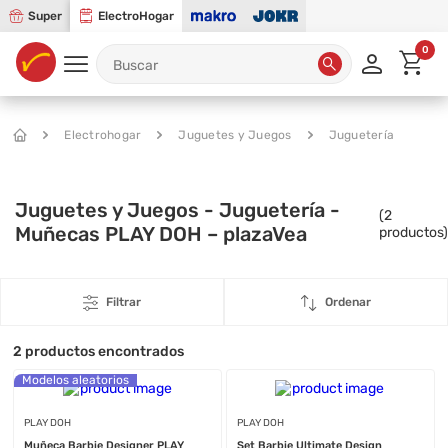
Super
ElectroHogar
0
Electrohogar
Juguetes y Juegos
Juguetería
Juguetes y Juegos - Juguetería -
(
2
Muñecas PLAY DOH – plazaVea
productos)
Filtrar
Ordenar
2
productos encontrados
Modelos aleatorios
PLAY DOH
PLAY DOH
Muñeca Barbie Designer PLAY
Set Barbie Ultimate Design