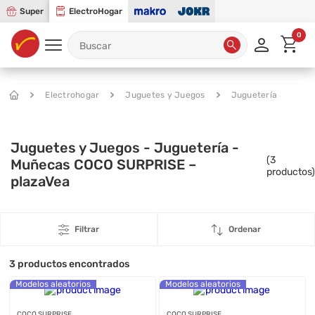
Super
ElectroHogar
0
Electrohogar
Juguetes y Juegos
Juguetería
Juguetes y Juegos - Juguetería -
(
3
Muñecas COCO SURPRISE –
productos)
plazaVea
Filtrar
Ordenar
3
productos encontrados
Modelos aleatorios
Modelos aleatorios
COCO SURPRISE
COCO SURPRISE