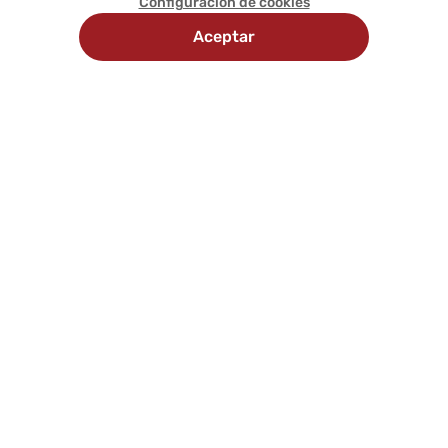
Configuración de cookies
Aceptar
Recojo
Delivery
Métodos
en
programado
de
tienda
pago
Comunícate con nosotros
Síguenos en:
Nosotros