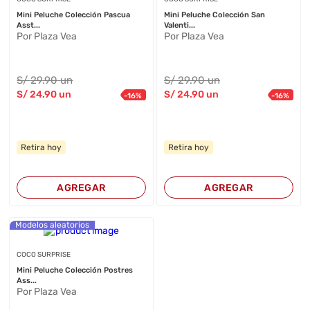
Mini Peluche Colección Pascua
Mini Peluche Colección San
Asst...
Valenti...
Por Plaza Vea
Por Plaza Vea
S/
29
.90
un
S/
29
.90
un
S/
24
.90
un
S/
24
.90
un
-
16
%
-
16
%
Retira hoy
Retira hoy
AGREGAR
AGREGAR
Modelos aleatorios
COCO SURPRISE
Mini Peluche Colección Postres
Ass...
Por Plaza Vea