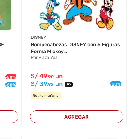
DISNEY
SE
Rompecabezas DISNEY con 5 Figuras
Forma Mickey...
Por Plaza Vea
S/
49
un
.90
-
50
%
S/
39
un
-
20
%
.92
-
60
%
Retira mañana
AGREGAR