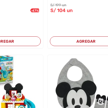
S/
199
un
S/
104
un
-
47
%
GREGAR
AGREGAR