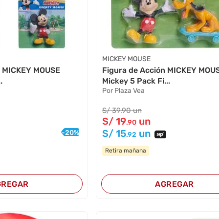
MICKEY MOUSE
ón MICKEY MOUSE
Figura de Acción MICKEY MOU
.
Mickey 5 Pack Fi...
Por Plaza Vea
S/
39
.90
un
S/
19
un
.90
S/
15
un
-
20
%
.92
Retira mañana
GREGAR
AGREGAR