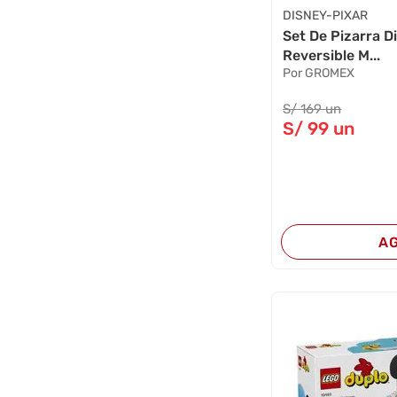
DISNEY-PIXAR
Set De Pizarra 
Reversible M...
Por GROMEX
S/
169
un
S/
99
un
A