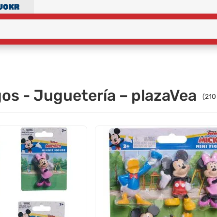
os - Juguetería – plazaVea
(
210