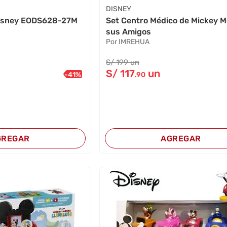
DISNEY
Disney EODS628-27M
Set Centro Médico de Mickey M
sus Amigos
Por IMREHUA
S/
199
un
S/
117
un
-
41
%
.90
GREGAR
AGREGAR