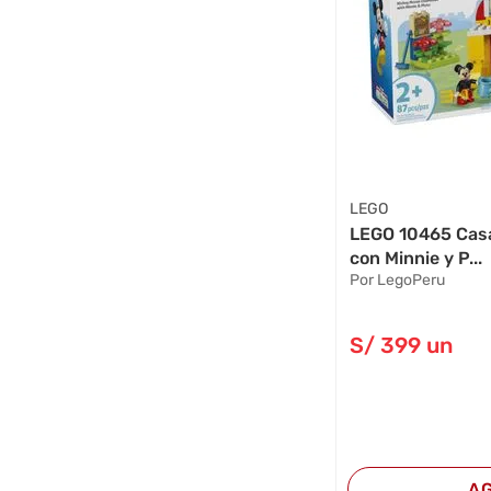
LEGO
LEGO 10465 Cas
con Minnie y P...
Por LegoPeru
S/
399
un
A