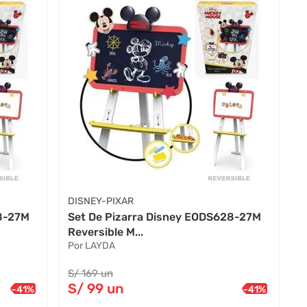
DISNEY-PIXAR
28-27M
Set De Pizarra Disney EODS628-27M
Reversible M...
Por LAYDA
S/
169
un
S/
99
un
-
41
%
-
41
%