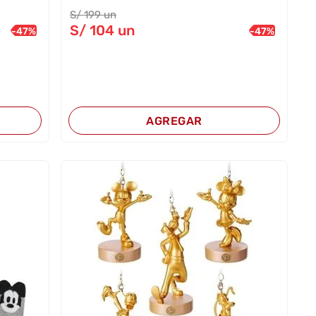
S/
199
un
S/
104
un
-
47
%
-
47
%
AGREGAR