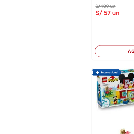
S/
109
un
S/
57
un
A