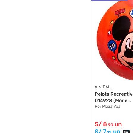
VINIBALL
Pelota Recreati
014928 (Mode...
Por Plaza Vea
S/
8
un
.90
S/
7
un
.12