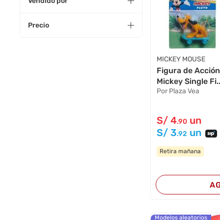
Vendido por
Precio
MICKEY MOUSE
Figura de Acci
Mickey Single Fi..
Por Plaza Vea
S/
4
un
.90
S/
3
un
.92
Retira mañana
A
Modelos aleatorios