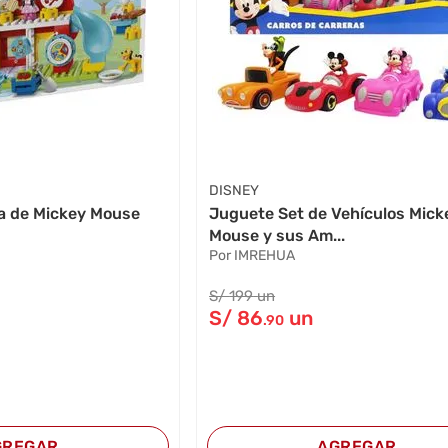
DISNEY
a de Mickey Mouse
Juguete Set de Vehículos Mick
Mouse y sus Am...
Por IMREHUA
S/
199
un
S/
86
un
.90
GREGAR
AGREGAR