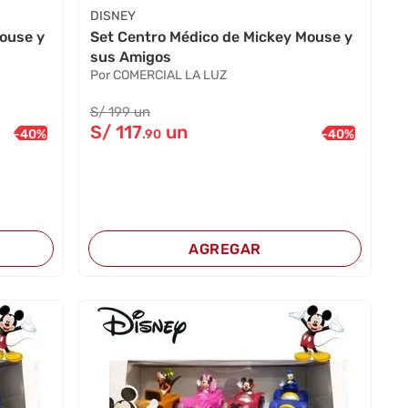
DISNEY
ouse y
Set Centro Médico de Mickey Mouse y
sus Amigos
Por COMERCIAL LA LUZ
S/
199
un
S/
117
un
-
40
%
-
40
%
.90
AGREGAR