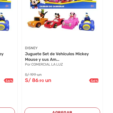
DISNEY
ey
Juguete Set de Vehículos Mickey
Mouse y sus Am...
Por COMERCIAL LA LUZ
S/
199
un
S/
86
un
-
56
%
-
56
%
.90
AGREGAR