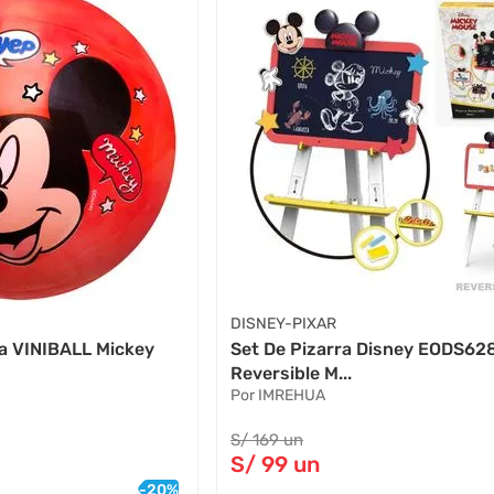
DISNEY-PIXAR
va VINIBALL Mickey
Set De Pizarra Disney EODS6
Reversible M...
Por IMREHUA
S/
169
un
S/
99
un
-
20
%