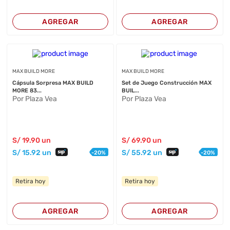
AGREGAR
AGREGAR
MAX BUILD MORE
MAX BUILD MORE
Cápsula Sorpresa MAX BUILD
Set de Juego Construcción MAX
MORE 83...
BUIL...
Por Plaza Vea
Por Plaza Vea
S/
19
.90
un
S/
69
.90
un
S/
15
.92
un
S/
55
.92
un
-
20
%
-
20
%
Retira hoy
Retira hoy
AGREGAR
AGREGAR