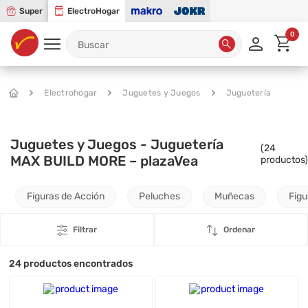
Super
ElectroHogar
0
Electrohogar
Juguetes y Juegos
Juguetería
Juguetes y Juegos - Juguetería
(
24
MAX BUILD MORE – plazaVea
productos)
Figuras de Acción
Peluches
Muñecas
Figu
Filtrar
Ordenar
24
productos encontrados