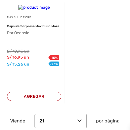
MAX BUILD MORE
Capsula Sorpresa Max Build More
Por Oechsle
S/
19
.95
un
S/
16
.95
un
-
15
%
S/
15
.26
un
-
23
%
AGREGAR
21
Viendo
por página