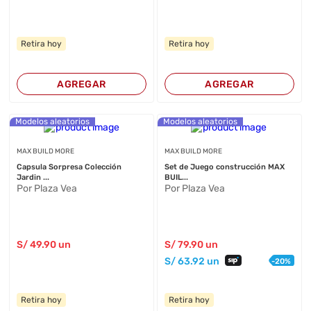
Retira hoy
Retira hoy
AGREGAR
AGREGAR
Modelos aleatorios
Modelos aleatorios
MAX BUILD MORE
MAX BUILD MORE
Capsula Sorpresa Colección
Set de Juego construcción MAX
Jardin ...
BUIL...
Por Plaza Vea
Por Plaza Vea
S/
49
.90
un
S/
79
.90
un
S/
63
.92
un
-
20
%
Retira hoy
Retira hoy