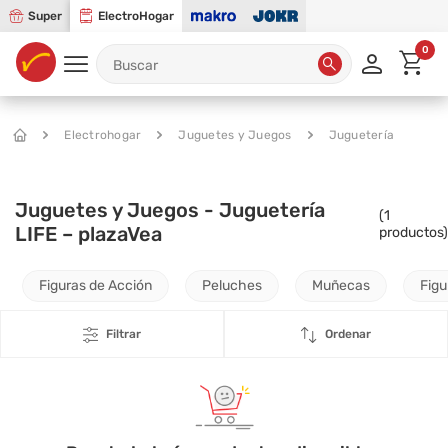
Super
ElectroHogar
0
Electrohogar
Juguetes y Juegos
Juguetería
Juguetes y Juegos - Juguetería
(
1
LIFE – plazaVea
productos)
Figuras de Acción
Peluches
Muñecas
Figu
Filtrar
Ordenar