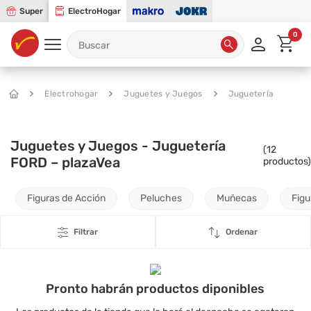
Super
ElectroHogar
0
Electrohogar
Juguetes y Juegos
Juguetería
Juguetes y Juegos - Juguetería
(
12
FORD – plazaVea
productos)
Figuras de Acción
Peluches
Muñecas
Figu
Filtrar
Ordenar
Pronto habrán productos diponibles