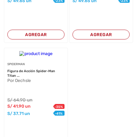
S/
49
.65
un
S/
49
.65
un
-
23
%
-
23
%
AGREGAR
AGREGAR
SPIDERMAN
Figura de Acción Spider-Man
Titan ...
Por Oechsle
S/
64
.90
un
S/
41
.90
un
-
35
%
S/
37
.71
un
-
41
%