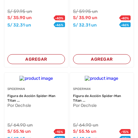
S/
59
.95
un
S/
59
.95
un
S/
35
.90
un
S/
35
.90
un
-
40
%
-
40
%
S/
32
.31
un
S/
32
.31
un
-
46
%
-
46
%
AGREGAR
AGREGAR
SPIDERMAN
SPIDERMAN
Figura de Acción Spider-Man
Figura de Acción Spider-Man
Titan ...
Titan ...
Por Oechsle
Por Oechsle
S/
64
.90
un
S/
64
.90
un
S/
55
.16
un
S/
55
.16
un
-
15
%
-
15
%