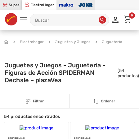
Super
ElectroHogar
0
Electrohogar
Juguetes y Juegos
Juguetería
Juguetes y Juegos - Juguetería -
(
54
Figuras de Acción SPIDERMAN
productos)
Oechsle – plazaVea
Filtrar
Ordenar
54
productos encontrados
SPIDERMAN
SPIDERMAN