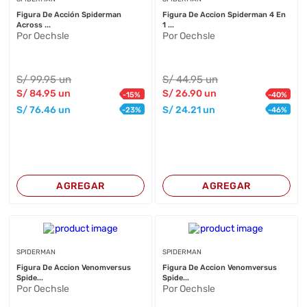
Figura De Acción Spiderman
Figura De Accion Spiderman 4 En
Across ...
1 ...
Por Oechsle
Por Oechsle
S/
99
.95
un
S/
44
.95
un
S/
84
.95
un
S/
26
.90
un
-
15
%
-
40
%
S/
76
.46
un
S/
24
.21
un
-
23
%
-
46
%
AGREGAR
AGREGAR
SPIDERMAN
SPIDERMAN
Figura De Accion Venomversus
Figura De Accion Venomversus
Spide...
Spide...
Por Oechsle
Por Oechsle