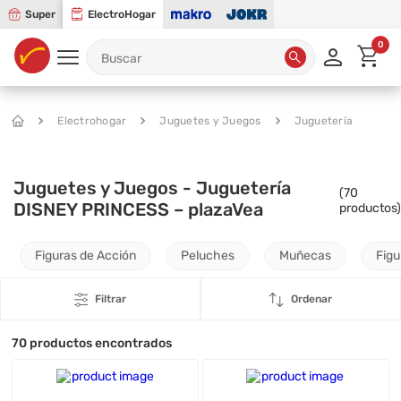
Super
ElectroHogar
0
Electrohogar
Juguetes y Juegos
Juguetería
Juguetes y Juegos - Juguetería
(
70
DISNEY PRINCESS – plazaVea
productos)
Figuras de Acción
Peluches
Muñecas
Figu
Filtrar
Ordenar
70
productos encontrados