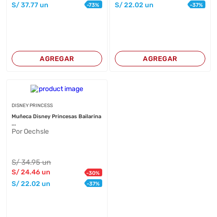
S/
37
.77
un
S/
22
.02
un
-
73
%
-
37
%
AGREGAR
AGREGAR
DISNEY PRINCESS
Muñeca Disney Princesas Bailarina
...
Por Oechsle
S/
34
.95
un
S/
24
.46
un
-
30
%
S/
22
.02
un
-
37
%