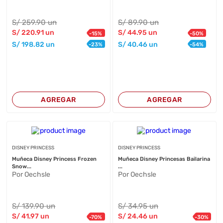
S/
259
.90
un
S/
89
.90
un
S/
220
.91
un
S/
44
.95
un
-
15
%
-
50
%
S/
198
.82
un
S/
40
.46
un
-
23
%
-
54
%
AGREGAR
AGREGAR
DISNEY PRINCESS
DISNEY PRINCESS
Muñeca Disney Princess Frozen
Muñeca Disney Princesas Bailarina
Snow...
...
Por Oechsle
Por Oechsle
S/
139
.90
un
S/
34
.95
un
S/
41
.97
un
S/
24
.46
un
-
70
%
-
30
%