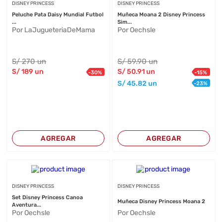
DISNEY PRINCESS
DISNEY PRINCESS
Peluche Pata Daisy Mundial Futbol
Muñeca Moana 2 Disney Princess
...
Sim...
Por LaJugueteriaDeMama
Por Oechsle
S/
270
un
S/
59
.90
un
S/
189
un
S/
50
.91
un
-
30
%
-
15
%
S/
45
.82
un
-
23
%
AGREGAR
AGREGAR
DISNEY PRINCESS
DISNEY PRINCESS
Set Disney Princess Canoa
Muñeca Disney Princess Moana 2
Aventura...
Por Oechsle
Por Oechsle