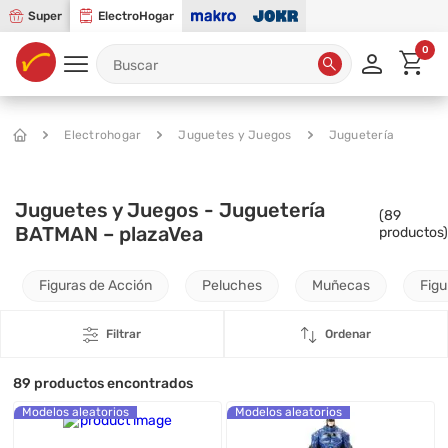
Super
ElectroHogar
0
Electrohogar
Juguetes y Juegos
Juguetería
Juguetes y Juegos - Juguetería
(
89
BATMAN – plazaVea
productos)
Figuras de Acción
Peluches
Muñecas
Figu
Filtrar
Ordenar
89
productos encontrados
Modelos aleatorios
Modelos aleatorios