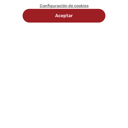
Configuración de cookies
Aceptar
Recojo
Delivery
Métodos
en
programado
de
tienda
pago
Comunícate con nosotros
Síguenos en: