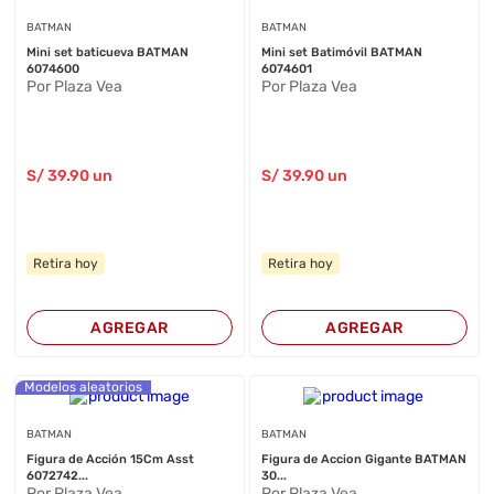
BATMAN
BATMAN
Mini set baticueva BATMAN
Mini set Batimóvil BATMAN
6074600
6074601
Por Plaza Vea
Por Plaza Vea
S/
39
.90
un
S/
39
.90
un
Retira hoy
Retira hoy
AGREGAR
AGREGAR
Modelos aleatorios
BATMAN
BATMAN
Figura de Acción 15Cm Asst
Figura de Accion Gigante BATMAN
6072742...
30...
Por Plaza Vea
Por Plaza Vea