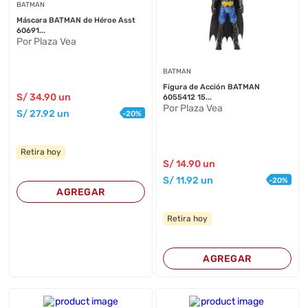
BATMAN
Máscara BATMAN de Héroe Asst
60691...
Por Plaza Vea
BATMAN
Figura de Acción BATMAN
S/
34
.90
un
6055412 15...
Por Plaza Vea
S/
27
.92
un
-
20
%
Retira hoy
S/
14
.90
un
S/
11
.92
un
-
20
%
AGREGAR
Retira hoy
AGREGAR