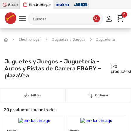
Super
ElectroHogar
0
Electrohogar
Juguetes y Juegos
Juguetería
Juguetes y Juegos - Juguetería -
(
20
Autos y Pistas de Carrera EBABY –
productos)
plazaVea
Filtrar
Ordenar
20
productos encontrados
EBABY
EBABY