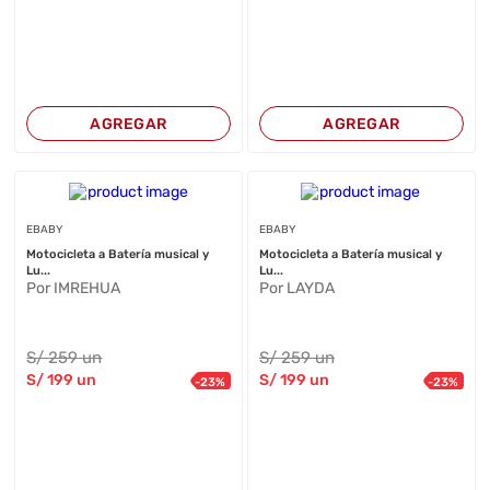
AGREGAR
AGREGAR
EBABY
EBABY
Motocicleta a Batería musical y
Motocicleta a Batería musical y
Lu...
Lu...
Por IMREHUA
Por LAYDA
S/
259
un
S/
259
un
S/
199
un
S/
199
un
-
23
%
-
23
%