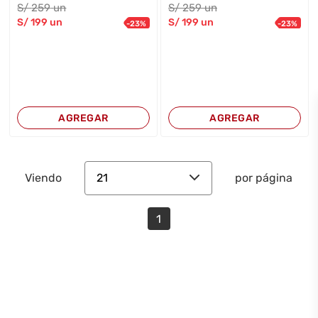
S/
259
un
S/
259
un
S/
199
un
S/
199
un
-
23
%
-
23
%
AGREGAR
AGREGAR
21
Viendo
por página
1