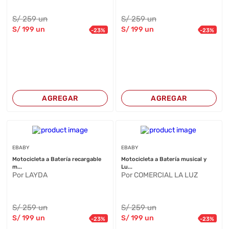
S/
259
un
S/
259
un
S/
199
un
S/
199
un
-
23
%
-
23
%
AGREGAR
AGREGAR
EBABY
EBABY
Motocicleta a Batería recargable
Motocicleta a Batería musical y
m...
Lu...
Por LAYDA
Por COMERCIAL LA LUZ
S/
259
un
S/
259
un
S/
199
un
S/
199
un
-
23
%
-
23
%