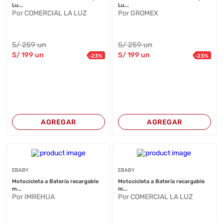
Lu...
Lu...
Por COMERCIAL LA LUZ
Por GROMEX
S/
259
un
S/
259
un
S/
199
un
S/
199
un
-
23
%
-
23
%
AGREGAR
AGREGAR
EBABY
EBABY
Motocicleta a Batería recargable
Motocicleta a Batería recargable
m...
m...
Por IMREHUA
Por COMERCIAL LA LUZ