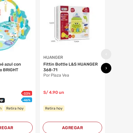
HUANGER
Celular 
HE0558
Por Plaza 
S/
12
.90
un
S/
7
.90
un
‹
Retira hoy
HUANGER
é azul con
Fittin Bottle L&S HUANGER
›
do BRIGHT
368-71
Por Plaza Vea
S/
4
.90
un
-
33
%
-
46
%
n
Retira hoy
Retira hoy
REGAR
AGREGAR