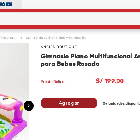
 Temprana
Centro de Actividades y Gimnasios
ANGIES BOUTIQUE
Gimnasio Piano Multifuncional A
para Bebes Rosado
S/
199
.00
Precio
Online
Agregar
10
+ unidades disponi