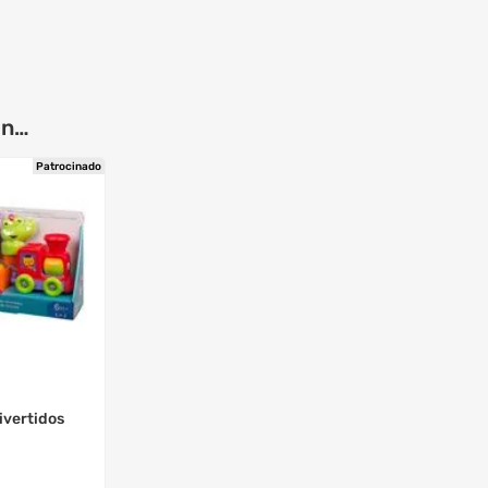
on…
Patrocinado
ivertidos