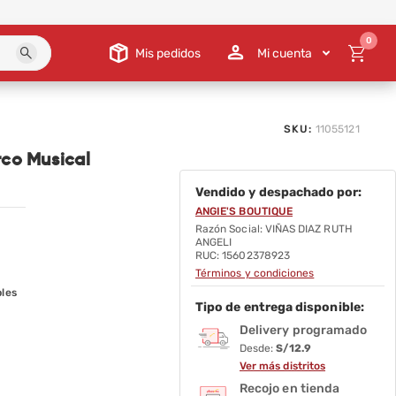
0
Mis pedidos
Mi cuenta
SKU:
11055121
rco Musical
Vendido y despachado por:
ANGIE'S BOUTIQUE
Razón Social: VIÑAS DIAZ RUTH
ANGELI
RUC: 15602378923
Términos y condiciones
bles
Tipo de entrega disponible:
Delivery programado
Desde:
S/12.9
Ver más distritos
Recojo en tienda