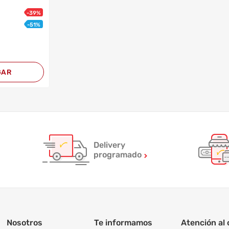
-
39
%
-
51
%
GAR
Delivery
programado
Nosotros
Te informamos
Atención al 