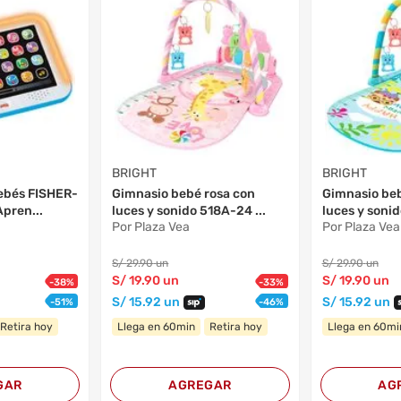
BRIGHT
BRIGHT
ebés FISHER-
Gimnasio bebé rosa con
Gimnasio beb
Apren...
luces y sonido 518A-24 ...
luces y soni
Por Plaza Vea
Por Plaza Vea
S/
29
.90
un
S/
29
.90
un
S/
19
.90
un
S/
19
.90
un
-
38
%
-
33
%
S/
15
.92
un
S/
15
.92
un
-
51
%
-
46
%
Retira hoy
Llega en 60min
Retira hoy
Llega en 60mi
GAR
AGREGAR
AG