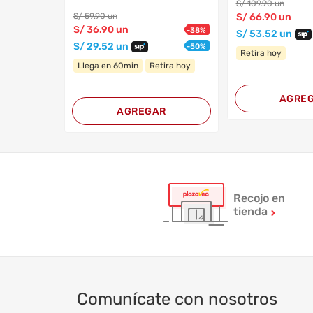
S/
109
.90
un
S/
59
.90
un
S/
66
.90
un
S/
36
.90
un
-
38
%
S/
53
.52
un
S/
29
.52
un
-
50
%
Retira hoy
Llega en 60min
Retira hoy
AGRE
AGREGAR
Recojo en
tienda
Comunícate con nosotros