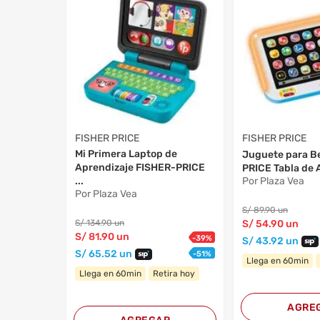
FISHER PRICE
FISHER PRICE
Mi Primera Laptop de
Juguete para B
Aprendizaje FISHER-PRICE
PRICE Tabla de 
...
Por Plaza Vea
Por Plaza Vea
S/
89
.90
un
S/
134
.90
un
S/
54
.90
un
S/
81
.90
un
-
39
%
S/
43
.92
un
S/
65
.52
un
-
51
%
Llega en 60min
Llega en 60min
Retira hoy
AGRE