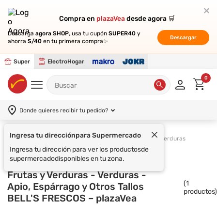
Compra en
Compra en
plazaVea
plazaVea
desde agora 🛒
desde agora 🛒
Descarga
Descarga
agora SHOP
agora SHOP
, usa tu cupón
, usa tu cupón
SUPER40
SUPER40
y
y
Descargar
Descargar
ahorra
ahorra
S/40
S/40
en tu primera compra✨
en tu primera compra✨
Super
ElectroHogar
0
Donde quieres recibir tu pedido?
Ingresa tu dirección
para Supermercado
Supermercado
Frutas y Verduras
Verduras
Ingresa tu dirección para ver los productos
de
supermercado
disponibles en tu zona.
Frutas y Verduras - Verduras -
(
1
Apio, Espárrago y Otros Tallos
productos)
BELL'S FRESCOS – plazaVea