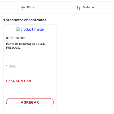
Filtrar
Ordenar
1
productos encontrados
BELL'S FRESCOS
Punta de Espárragos BELL'S
FRESCOS...
1 Und.
S/
14
.50
x Und
AGREGAR