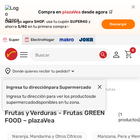
Compra en
Compra en
plazaVea
plazaVea
desde agora 🛒
desde agora 🛒
Descarga
Descarga
agora SHOP
agora SHOP
, usa tu cupón
, usa tu cupón
SUPER40
SUPER40
y
y
Descargar
Descargar
ahorra
ahorra
S/40
S/40
en tu primera compra✨
en tu primera compra✨
Super
ElectroHogar
0
Donde quieres recibir tu pedido?
Ingresa tu dirección
para Supermercado
Supermercado
Frutas y Verduras
Frutas
Ingresa tu dirección para ver los productos
de
supermercado
disponibles en tu zona.
Frutas y Verduras - Frutas GREEN
(
1
FOOD – plazaVea
productos)
Naranja, Mandarina y Otros Cítricos
Manzana, Pera y Memb