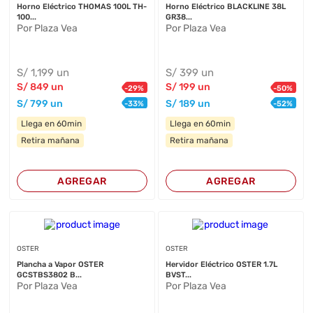
Horno Eléctrico THOMAS 100L TH-
Horno Eléctrico BLACKLINE 38L
100...
GR38...
Por Plaza Vea
Por Plaza Vea
S/
1,199
un
S/
399
un
S/
849
un
S/
199
un
-
29
%
-
50
%
S/
799
un
S/
189
un
-
33
%
-
52
%
Llega en 60min
Llega en 60min
Retira mañana
Retira mañana
AGREGAR
AGREGAR
OSTER
OSTER
Plancha a Vapor OSTER
Hervidor Eléctrico OSTER 1.7L
GCSTBS3802 B...
BVST...
Por Plaza Vea
Por Plaza Vea