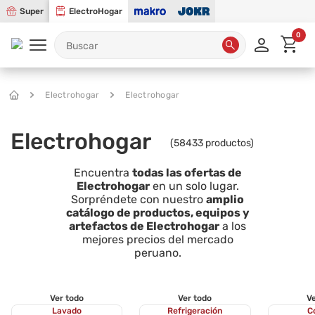
Super
ElectroHogar
0
Electrohogar
Electrohogar
Electrohogar
(
58433
productos)
Encuentra
todas las ofertas de
Electrohogar
en un solo lugar.
Sorpréndete con nuestro
amplio
catálogo de productos, equipos y
artefactos de Electrohogar
a los
mejores precios del mercado
peruano.
Ver todo
Ver todo
Ve
Lavado
Refrigeración
C