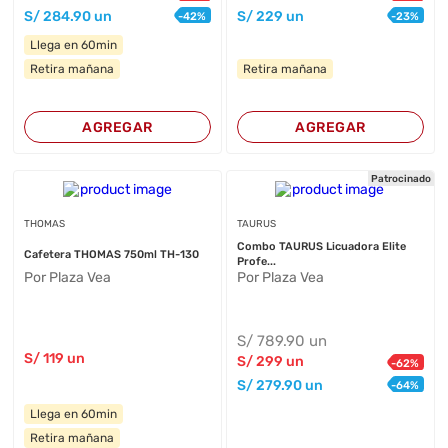
S/
284
.90
un
S/
229
un
-
42
%
-
23
%
Llega en 60min
Retira mañana
Retira mañana
AGREGAR
AGREGAR
Patrocinado
THOMAS
TAURUS
Combo TAURUS Licuadora Elite
Cafetera THOMAS 750ml TH-130
Profe...
Por Plaza Vea
Por Plaza Vea
S/
789
.90
un
S/
119
un
S/
299
un
-
62
%
S/
279
.90
un
-
64
%
Llega en 60min
Retira mañana