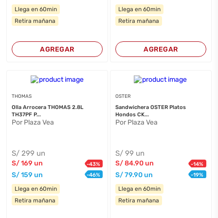
Llega en 60min
Llega en 60min
Retira mañana
Retira mañana
AGREGAR
AGREGAR
THOMAS
OSTER
Olla Arrocera THOMAS 2.8L
Sandwichera OSTER Platos
TH37PF P...
Hondos CK...
Por Plaza Vea
Por Plaza Vea
S/
299
un
S/
99
un
S/
169
un
S/
84
.90
un
-
43
%
-
14
%
S/
159
un
S/
79
.90
un
-
46
%
-
19
%
Llega en 60min
Llega en 60min
Retira mañana
Retira mañana