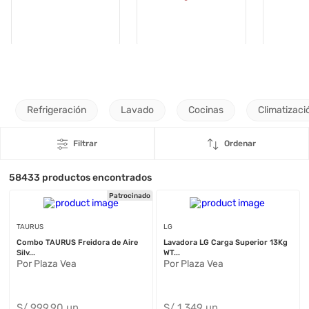
Refrigeración
Lavado
Cocinas
Climatizaci
Filtrar
Ordenar
58433
productos encontrados
Patrocinado
TAURUS
LG
Combo TAURUS Freidora de Aire
Lavadora LG Carga Superior 13Kg
Silv...
WT...
Por Plaza Vea
Por Plaza Vea
S/
999
.90
un
S/
1,349
un