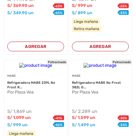
S/
369
.90
un
S/
999
un
-
63
%
-
25
%
S/
349
.90
un
S/
899
un
-
65
%
-
33
%
Llega mañana
Retira mañana
AGREGAR
AGREGAR
Patrocinado
Patrocinado
MABE
MABE
Refrigeradora MABE 239L No
Refrigeradora MABE No Frost
Frost R...
382L G...
Por Plaza Vea
Por Plaza Vea
S/
1,869
un
S/
2,289
un
S/
1,099
un
S/
1,599
un
-
41
%
-
30
%
S/
999
un
S/
1,499
un
-
46
%
-
34
%
Llega mañana