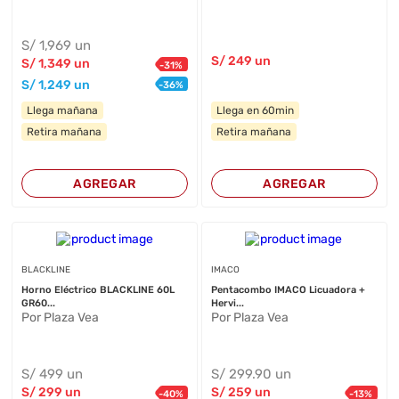
S/
1,969
un
S/
249
un
S/
1,349
un
-
31
%
S/
1,249
un
-
36
%
Llega mañana
Llega en 60min
Retira mañana
Retira mañana
AGREGAR
AGREGAR
BLACKLINE
IMACO
Horno Eléctrico BLACKLINE 60L
Pentacombo IMACO Licuadora +
GR60...
Hervi...
Por Plaza Vea
Por Plaza Vea
S/
499
un
S/
299
.90
un
S/
299
un
S/
259
un
-
40
%
-
13
%