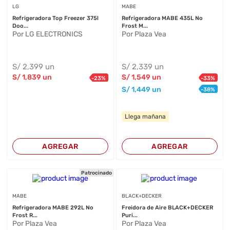
LG
MABE
Refrigeradora Top Freezer 375l
Refrigeradora MABE 435L No
Doo...
Frost M...
Por LG ELECTRONICS
Por Plaza Vea
S/
2,399
un
S/
2,339
un
S/
1,839
un
S/
1,549
un
-
23
%
-
33
%
S/
1,449
un
-
38
%
Llega mañana
AGREGAR
AGREGAR
Patrocinado
MABE
BLACK+DECKER
Refrigeradora MABE 292L No
Freidora de Aire BLACK+DECKER
Frost R...
Puri...
Por Plaza Vea
Por Plaza Vea