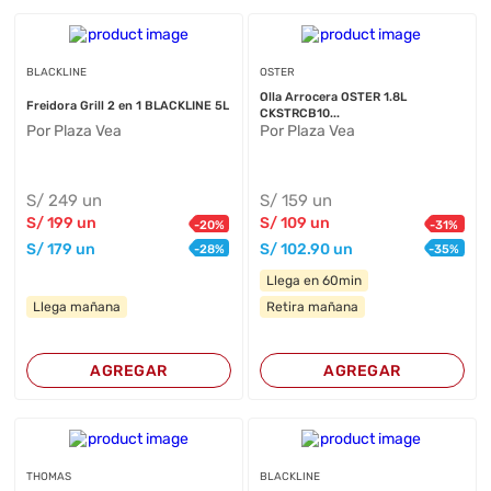
BLACKLINE
OSTER
Olla Arrocera OSTER 1.8L
Freidora Grill 2 en 1 BLACKLINE 5L
CKSTRCB10...
Por Plaza Vea
Por Plaza Vea
S/
249
un
S/
159
un
S/
199
un
S/
109
un
-
20
%
-
31
%
S/
179
un
S/
102
.90
un
-
28
%
-
35
%
Llega en 60min
Llega mañana
Retira mañana
AGREGAR
AGREGAR
THOMAS
BLACKLINE