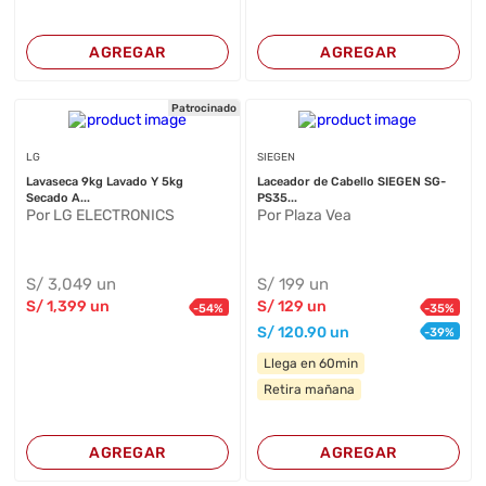
AGREGAR
AGREGAR
Patrocinado
LG
SIEGEN
Lavaseca 9kg Lavado Y 5kg
Laceador de Cabello SIEGEN SG-
Secado A...
PS35...
Por LG ELECTRONICS
Por Plaza Vea
S/
3,049
un
S/
199
un
S/
1,399
un
S/
129
un
-
54
%
-
35
%
S/
120
.90
un
-
39
%
Llega en 60min
Retira mañana
AGREGAR
AGREGAR