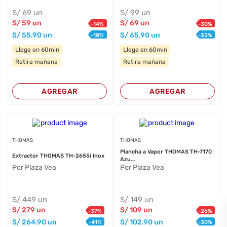
S/
69
un
S/
99
un
S/
59
un
S/
69
un
-
14
%
-
30
%
S/
55
.90
un
S/
65
.90
un
-
18
%
-
33
%
Llega en 60min
Llega en 60min
Retira mañana
Retira mañana
AGREGAR
AGREGAR
THOMAS
THOMAS
Plancha a Vapor THOMAS TH-7170
Extractor THOMAS TH-2655i Inox
Azu...
Por Plaza Vea
Por Plaza Vea
S/
449
un
S/
149
un
S/
279
un
S/
109
un
-
37
%
-
26
%
S/
264
.90
un
S/
102
.90
un
-
41
%
-
30
%