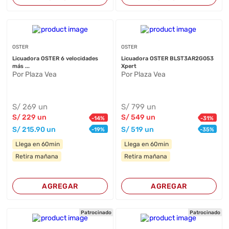
OSTER
OSTER
Licuadora OSTER 6 velocidades
Licuadora OSTER BLST3AR2G053
más ...
Xpert
Por Plaza Vea
Por Plaza Vea
S/
269
un
S/
799
un
S/
229
un
S/
549
un
-
14
%
-
31
%
S/
215
.90
un
S/
519
un
-
19
%
-
35
%
Llega en 60min
Llega en 60min
Retira mañana
Retira mañana
AGREGAR
AGREGAR
Patrocinado
Patrocinado