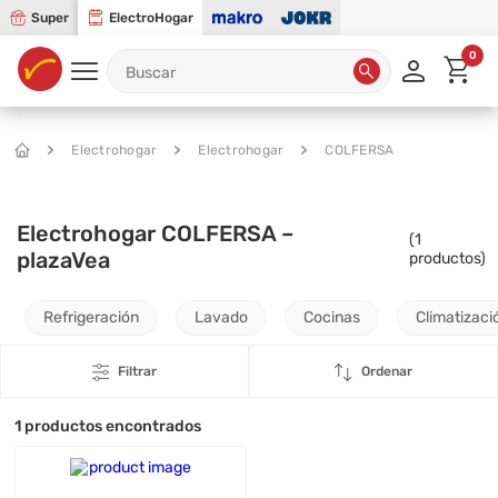
Super
ElectroHogar
0
Electrohogar
Electrohogar
COLFERSA
Electrohogar COLFERSA –
(
1
plazaVea
productos)
Refrigeración
Lavado
Cocinas
Climatizaci
Filtrar
Ordenar
1
productos encontrados