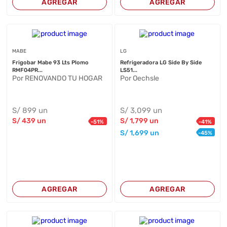
AGREGAR
AGREGAR
MABE
LG
Frigobar Mabe 93 Lts Plomo
Refrigeradora LG Side By Side
RMF04PR...
LS51...
Por RENOVANDO TU HOGAR
Por Oechsle
S/
899
un
S/
3,099
un
S/
439
un
S/
1,799
un
-
51
%
-
41
%
S/
1,699
un
-
45
%
AGREGAR
AGREGAR