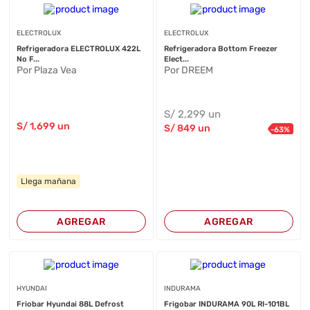
ELECTROLUX
ELECTROLUX
Refrigeradora ELECTROLUX 422L
Refrigeradora Bottom Freezer
No F...
Elect...
Por Plaza Vea
Por DREEM
S/
2,299
un
S/
1,699
un
S/
849
un
-
63
%
Llega mañana
AGREGAR
AGREGAR
HYUNDAI
INDURAMA
Friobar Hyundai 88L Defrost
Frigobar INDURAMA 90L RI-101BL