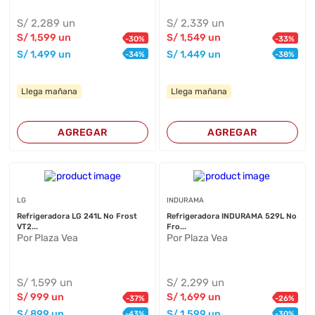
S/
2,289
un
S/
2,339
un
S/
1,599
un
S/
1,549
un
-
30
%
-
33
%
S/
1,499
un
S/
1,449
un
-
34
%
-
38
%
Llega mañana
Llega mañana
AGREGAR
AGREGAR
LG
INDURAMA
Refrigeradora LG 241L No Frost
Refrigeradora INDURAMA 529L No
VT2...
Fro...
Por Plaza Vea
Por Plaza Vea
S/
1,599
un
S/
2,299
un
S/
999
un
S/
1,699
un
-
37
%
-
26
%
S/
899
un
S/
1,599
un
-
43
%
-
30
%