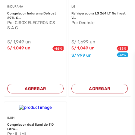
INDURAMA
LG
Congelador Indurama Defrost
Refrigeradora LG 264 LT No frost
297L C...
V...
Por CIROX ELECTRONICS
Por Oechsle
S.A.C
S/
1,949
un
S/
1,699
un
S/
1,049
un
S/
1,049
un
-
46
%
-
38
%
S/
999
un
-
41
%
AGREGAR
AGREGAR
ILUMI
Congelador dual Ilumi de 110
Litro...
Por ILUMI