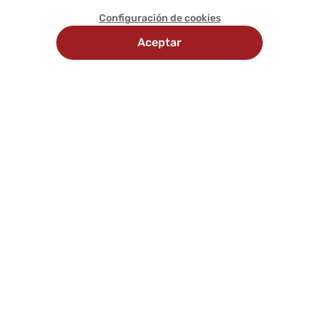
Configuración de cookies
Aceptar
Recojo
Delivery
Métodos
en
programado
de
tienda
pago
Comunícate con nosotros
Síguenos en: