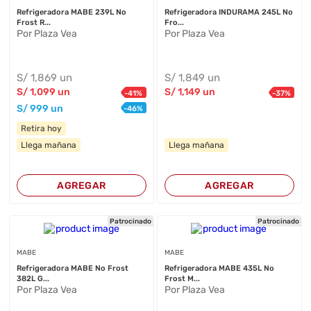
Refrigeradora MABE 239L No
Refrigeradora INDURAMA 245L No
Frost R...
Fro...
Por Plaza Vea
Por Plaza Vea
S/
1,869
un
S/
1,849
un
S/
1,099
un
S/
1,149
un
-
41
%
-
37
%
S/
999
un
-
46
%
Retira hoy
Llega mañana
Llega mañana
AGREGAR
AGREGAR
Patrocinado
Patrocinado
MABE
MABE
Refrigeradora MABE No Frost
Refrigeradora MABE 435L No
382L G...
Frost M...
Por Plaza Vea
Por Plaza Vea