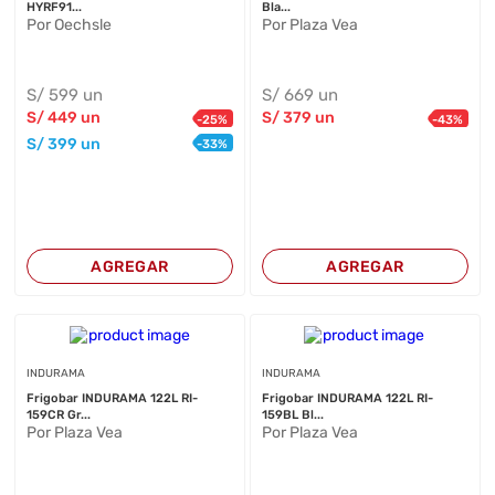
HYRF91...
Bla...
Por Oechsle
Por Plaza Vea
S/
599
un
S/
669
un
S/
449
un
S/
379
un
-
25
%
-
43
%
S/
399
un
-
33
%
AGREGAR
AGREGAR
INDURAMA
INDURAMA
Frigobar INDURAMA 122L RI-
Frigobar INDURAMA 122L RI-
159CR Gr...
159BL Bl...
Por Plaza Vea
Por Plaza Vea