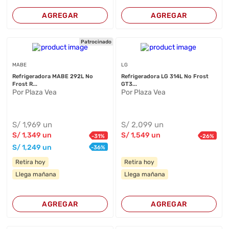
AGREGAR
AGREGAR
Patrocinado
MABE
LG
Refrigeradora MABE 292L No
Refrigeradora LG 314L No Frost
Frost R...
GT3...
Por Plaza Vea
Por Plaza Vea
S/
1,969
un
S/
2,099
un
S/
1,349
un
S/
1,549
un
-
31
%
-
26
%
S/
1,249
un
-
36
%
Retira hoy
Retira hoy
Llega mañana
Llega mañana
AGREGAR
AGREGAR