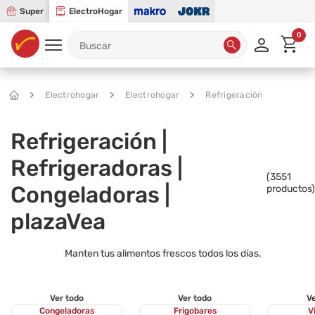
Super
ElectroHogar
0
Electrohogar
Electrohogar
Refrigeración
Refrigeración |
Refrigeradoras |
(
3551
Congeladoras |
productos)
plazaVea
Manten tus alimentos frescos todos los días.
Ver todo
Ver todo
Ve
Congeladoras
Frigobares
V