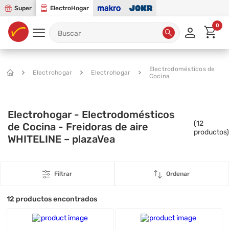
Super
ElectroHogar
0
Electrodomésticos de
Electrohogar
Electrohogar
Cocina
Electrohogar - Electrodomésticos
(
12
de Cocina - Freidoras de aire
productos)
WHITELINE – plazaVea
Filtrar
Ordenar
12
productos encontrados