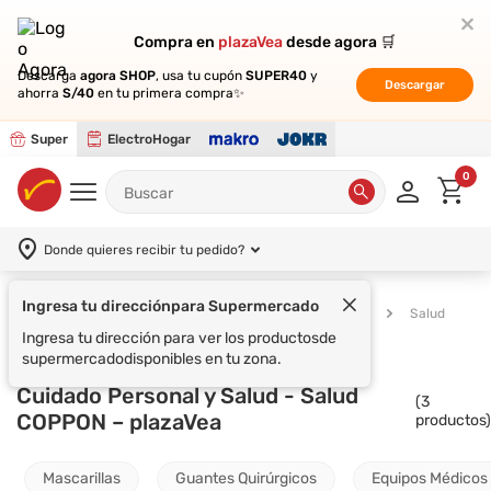
Compra en
Compra en
plazaVea
plazaVea
desde agora 🛒
desde agora 🛒
Descarga
Descarga
agora SHOP
agora SHOP
, usa tu cupón
, usa tu cupón
SUPER40
SUPER40
y
y
Descargar
Descargar
ahorra
ahorra
S/40
S/40
en tu primera compra✨
en tu primera compra✨
Super
ElectroHogar
0
Donde quieres recibir tu pedido?
Ingresa tu dirección
para Supermercado
Supermercado
Cuidado Personal y Salud
Salud
Ingresa tu dirección para ver los productos
de
supermercado
disponibles en tu zona.
Cuidado Personal y Salud - Salud
(
3
COPPON – plazaVea
productos)
Mascarillas
Guantes Quirúrgicos
Equipos Médicos