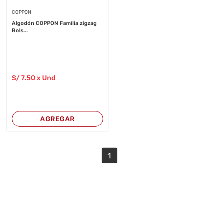
COPPON
Algodón COPPON Familia zigzag
Bols...
S/
7
.50
x Und
AGREGAR
1