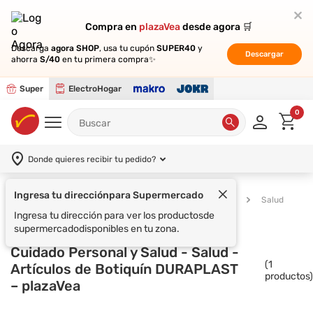
Compra en
Compra en
plazaVea
plazaVea
desde agora 🛒
desde agora 🛒
Descarga
Descarga
agora SHOP
agora SHOP
, usa tu cupón
, usa tu cupón
SUPER40
SUPER40
y
y
Descargar
Descargar
ahorra
ahorra
S/40
S/40
en tu primera compra✨
en tu primera compra✨
Super
ElectroHogar
0
Donde quieres recibir tu pedido?
Ingresa tu dirección
para Supermercado
Supermercado
Cuidado Personal y Salud
Salud
Ingresa tu dirección para ver los productos
de
supermercado
disponibles en tu zona.
Cuidado Personal y Salud - Salud -
(
1
Artículos de Botiquín DURAPLAST
productos)
– plazaVea