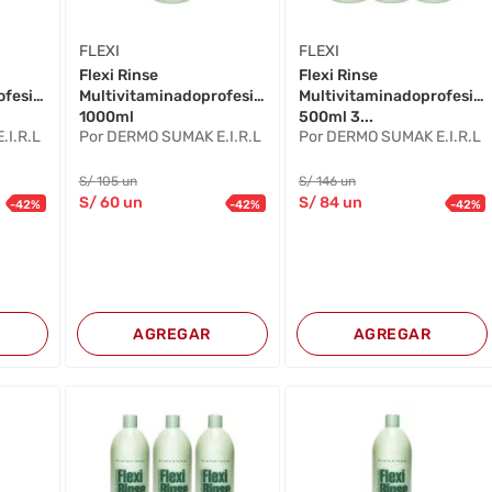
FLEXI
FLEXI
Flexi Rinse
Flexi Rinse
ofesional
Multivitaminadoprofesional
Multivitaminadoprofesion
1000ml
500ml 3...
.I.R.L
Por DERMO SUMAK E.I.R.L
Por DERMO SUMAK E.I.R.L
S/
105
un
S/
146
un
S/
60
un
S/
84
un
-
42
%
-
42
%
-
42
%
AGREGAR
AGREGAR