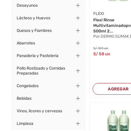
Desayunos
FLEXI
Lácteos y Huevos
Flexi Rinse
Multivitaminadopr
Quesos y Fiambres
500ml 2...
Por DERMO SUMAK E
Abarrotes
S/
101
un
S/
58
un
Panadería y Pastelería
Pollo Rostizado y Comidas
Preparadas
Congelados
AGREGAR
Bebidas
Vinos, licores y cervezas
Limpieza