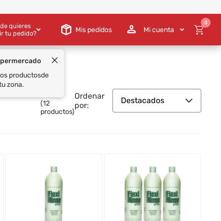
0
de quieres
Mis pedidos
Mi cuenta
ir tu pedido?
Ordenar
Destacados
(
12
por:
productos)