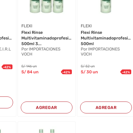
FLEXI
FLEXI
Flexi Rinse
Flexi Rinse
ofesional
Multivitaminadoprofesional
Multivitaminadoprofesion
500ml 3...
500ml
.I.R.L
Por IMPORTACIONES
Por IMPORTACIONES
VOCH
VOCH
S/
146
un
S/
52
un
-
42
%
S/
84
un
S/
30
un
-
42
%
-
42
%
AGREGAR
AGREGAR