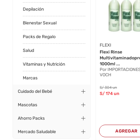
Depilación
Bienestar Sexual
Packs de Regalo
FLEXI
Salud
Flexi Rinse
Multivitaminadopr
1000ml ...
Vitaminas y Nutrición
Por IMPORTACIONE
VOCH
Marcas
S/
304
un
Cuidado del Bebé
S/
174
un
Mascotas
Ahorro Packs
AGREGAR
Mercado Saludable