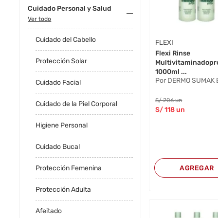
Cuidado Personal y Salud
Ver todo
Cuidado del Cabello
FLEXI
Flexi Rinse
Protección Solar
Multivitaminadopr
1000ml ...
Por DERMO SUMAK E
Cuidado Facial
S/
206
un
Cuidado de la Piel Corporal
S/
118
un
Higiene Personal
Cuidado Bucal
AGREGAR
Protección Femenina
Protección Adulta
Afeitado