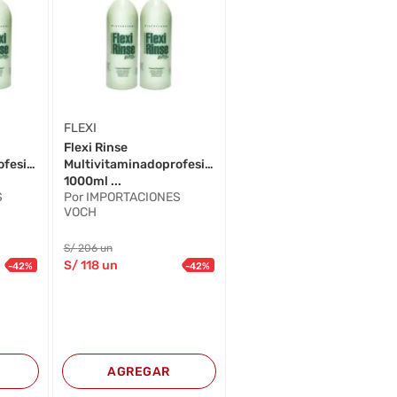
FLEXI
Flexi Rinse
ofesional
Multivitaminadoprofesional
1000ml ...
S
Por IMPORTACIONES
VOCH
S/
206
un
S/
118
un
-
42
%
-
42
%
AGREGAR