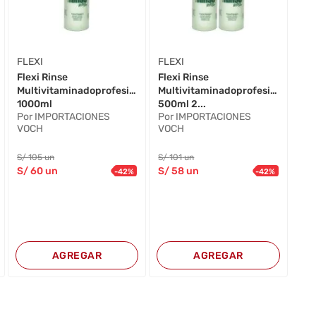
FLEXI
FLEXI
Flexi Rinse
Flexi Rinse
al
Multivitaminadoprofesional
Multivitaminadoprofesional
1000ml
500ml 2...
Por IMPORTACIONES
Por IMPORTACIONES
VOCH
VOCH
S/
105
un
S/
101
un
S/
60
un
S/
58
un
-
42
%
-
42
%
AGREGAR
AGREGAR