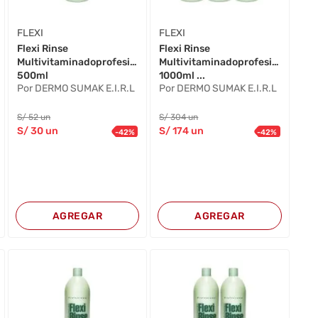
FLEXI
FLEXI
Flexi Rinse
Flexi Rinse
al
Multivitaminadoprofesional
Multivitaminadoprofesional
500ml
1000ml ...
Por DERMO SUMAK E.I.R.L
Por DERMO SUMAK E.I.R.L
S/
52
un
S/
304
un
S/
30
un
S/
174
un
-
42
%
-
42
%
AGREGAR
AGREGAR