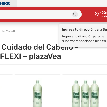
¿Dón
recib
 del Cabello
 Cuidado del Cabello -
 FLEXI – plazaVea