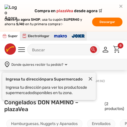
Compra en
Compra en
plazaVea
plazaVea
desde agora 🛒
desde agora 🛒
Descarga
Descarga
agora SHOP
agora SHOP
, usa tu cupón
, usa tu cupón
SUPER40
SUPER40
y
y
Descargar
Descargar
ahorra
ahorra
S/40
S/40
en tu primera compra✨
en tu primera compra✨
Super
ElectroHogar
0
Donde quieres recibir tu pedido?
Ingresa tu dirección
para Supermercado
Supermercado
Congelados
DON MAMINO
Ingresa tu dirección para ver los productos
de
supermercado
disponibles en tu zona.
Congelados DON MAMINO –
(
2
plazaVea
productos)
Hamburguesas, Nuggets y Apanados
Enrollados
P