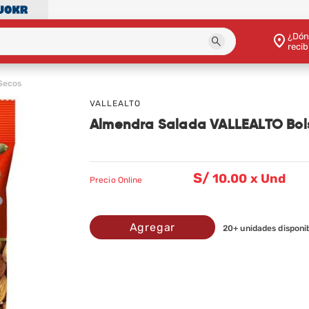
¿Dón
recib
Secos
VALLEALTO
Almendra Salada VALLEALTO Bol
S/
10
.00 x Und
Precio
Online
Agregar
20
+ unidades disponi