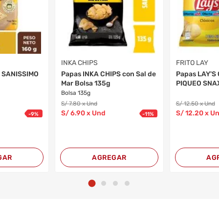
INKA CHIPS
FRITO LAY
s SANISSIMO
Papas INKA CHIPS con Sal de
Papas LAY'S 
Mar Bolsa 135g
PIQUEO SNAX 
Bolsa 135g
S/
7
.80
x Und
S/
12
.50
x Und
S/
6
.90
x Und
S/
12
.20
x U
-
9
%
-
11
%
GAR
AGREGAR
AG