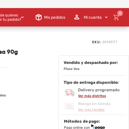
0
de quieres
Mis pedidos
Mi cuenta
ir tu pedido?
SKU:
20143177
sa 90g
Vendido y despachado por:
Plaza Vea
Tipo de entrega disponible:
Delivery programado
bles
Ver más distritos
Recojo en tienda
Ver más tiendas
Métodos de pago:
Pago online con