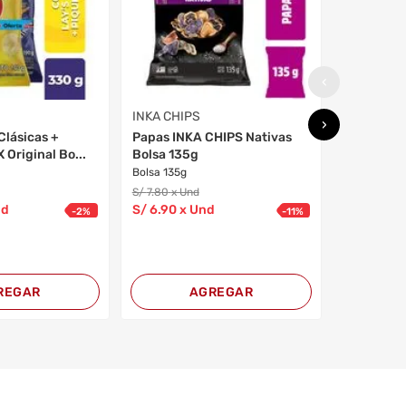
Lata 104g
S/
10
.90
x U
S/
7
.80
x 
‹
INKA CHIPS
›
Clásicas +
Papas INKA CHIPS Nativas
Original Bo...
Bolsa 135g
Bolsa 135g
S/
7
.80
x Und
nd
S/
6
.90
x Und
-
2
%
-
11
%
REGAR
AGREGAR