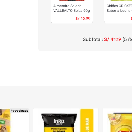
Almendra Salada
Chifles CRICKE
VALLEALTO Bolsa 90g
Sabor a Leche 
Tigre Bolsa 25
.00
S/
10
Subtotal:
S/
41
.19
(5 í
Patrocinado