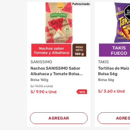
Patrocinado
SANISSIMO
TAKIS
Nachos SANISSIMO Sabor
Tortillas de Maí
Albahaca y Tomate Bolsa...
Bolsa 56g
Bolsa 160g
Bolsa 56g
S/
11
.90
x Und
S/
3
.60
x Und
S/
9
.90
x Und
-
16
%
AGREGAR
AGRE