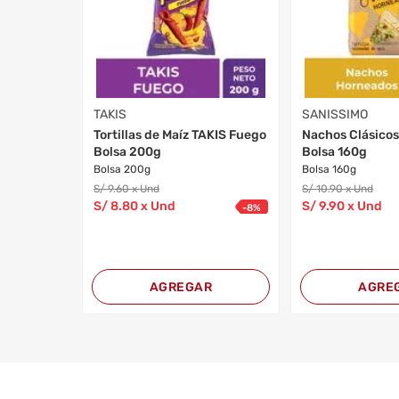
TAKIS
SANISSIMO
Tortillas de Maíz TAKIS Fuego
Nachos Clásico
Bolsa 200g
Bolsa 160g
Bolsa 200g
Bolsa 160g
S/
9
.60
x Und
S/
10
.90
x Und
S/
8
.80
x Und
S/
9
.90
x Und
-
8
%
AGREGAR
AGRE