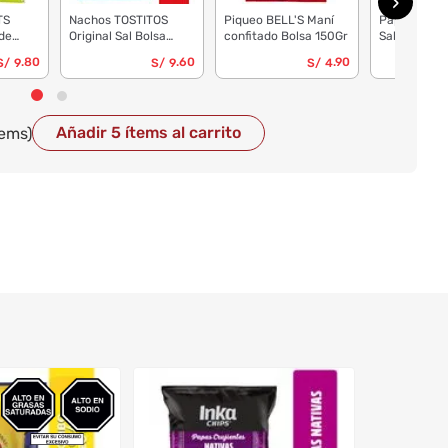
TS
Nachos TOSTITOS
Piqueo BELL'S Maní
Papas INKA
de
Original Sal Bolsa
confitado Bolsa 150Gr
Sal de Mar 
0g
200g
.80
.60
.90
S/
9
S/
9
S/
4
Añadir 5 ítems al carrito
tems)
PRINGLES
Papas PRI
Lata 104g