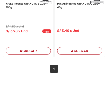
Kraks Picante GRANUTS Bolsa
Mix Arándanos GRANUTS Bolsa
100g
40g
S/
4
.50
x Und
S/
3
.40
x Und
S/
3
.90
x Und
-
13
%
AGREGAR
AGREGAR
1