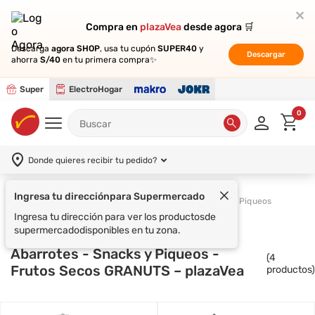
Compra en
Compra en
plazaVea
plazaVea
desde agora 🛒
desde agora 🛒
Descarga
Descarga
agora SHOP
agora SHOP
, usa tu cupón
, usa tu cupón
SUPER40
SUPER40
y
y
Descargar
Descargar
ahorra
ahorra
S/40
S/40
en tu primera compra✨
en tu primera compra✨
Super
ElectroHogar
0
Donde quieres recibir tu pedido?
Ingresa tu dirección
para Supermercado
Supermercado
Abarrotes
Snacks y Piqueos
Ingresa tu dirección para ver los productos
de
supermercado
disponibles en tu zona.
Abarrotes - Snacks y Piqueos -
(
4
Frutos Secos GRANUTS – plazaVea
productos)