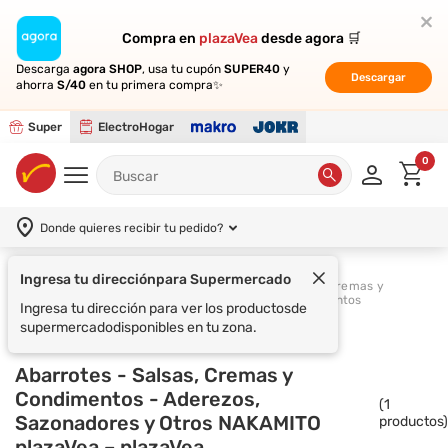
Compra en
Compra en
plazaVea
plazaVea
desde agora 🛒
desde agora 🛒
Descarga
Descarga
agora SHOP
agora SHOP
, usa tu cupón
, usa tu cupón
SUPER40
SUPER40
y
y
Descargar
Descargar
ahorra
ahorra
S/40
S/40
en tu primera compra✨
en tu primera compra✨
Super
ElectroHogar
0
Donde quieres recibir tu pedido?
Ingresa tu dirección
para Supermercado
Salsas, Cremas y
Supermercado
Abarrotes
Condimentos
Ingresa tu dirección para ver los productos
de
supermercado
disponibles en tu zona.
Abarrotes - Salsas, Cremas y
Condimentos - Aderezos,
(
1
Sazonadores y Otros NAKAMITO
productos)
plazaVea – plazaVea