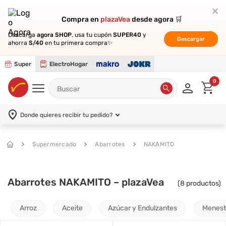
Compra en
Compra en
plazaVea
plazaVea
desde agora 🛒
desde agora 🛒
Descarga
Descarga
agora SHOP
agora SHOP
, usa tu cupón
, usa tu cupón
SUPER40
SUPER40
y
y
Descargar
Descargar
ahorra
ahorra
S/40
S/40
en tu primera compra✨
en tu primera compra✨
Super
ElectroHogar
0
Donde quieres recibir tu pedido?
Supermercado
Abarrotes
NAKAMITO
Abarrotes NAKAMITO – plazaVea
(
8
productos)
Arroz
Aceite
Azúcar y Endulzantes
Menest