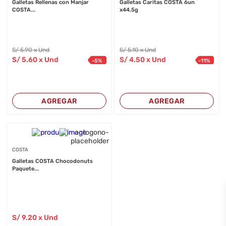
Galletas Rellenas con Manjar
Galletas Caritas COSTA 6un
COSTA...
x44.5g
S/
5
.90
x Und
S/
5
.10
x Und
S/
5
.60
x Und
S/
4
.50
x Und
-
5
%
-
11
%
AGREGAR
AGREGAR
COSTA
Galletas COSTA Chocodonuts
Paquete...
S/
9
.20
x Und