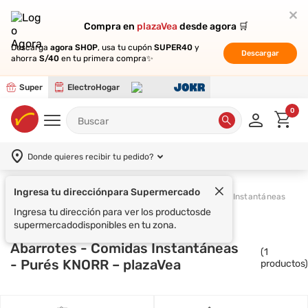
Compra en
Compra en
plazaVea
plazaVea
desde agora 🛒
desde agora 🛒
Descarga
Descarga
agora SHOP
agora SHOP
, usa tu cupón
, usa tu cupón
SUPER40
SUPER40
y
y
Descargar
Descargar
ahorra
ahorra
S/40
S/40
en tu primera compra✨
en tu primera compra✨
Super
ElectroHogar
0
Donde quieres recibir tu pedido?
Ingresa tu dirección
para Supermercado
Supermercado
Abarrotes
Comidas Instantáneas
Ingresa tu dirección para ver los productos
de
supermercado
disponibles en tu zona.
Abarrotes - Comidas Instantáneas
(
1
- Purés KNORR – plazaVea
productos)