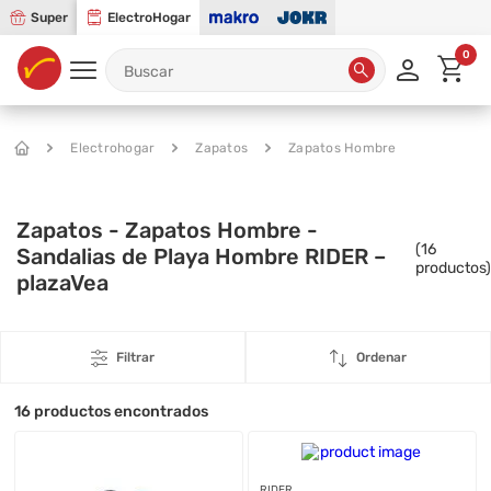
Super
ElectroHogar
0
Electrohogar
Zapatos
Zapatos Hombre
Zapatos - Zapatos Hombre -
(
16
Sandalias de Playa Hombre RIDER –
productos)
plazaVea
Filtrar
Ordenar
16
productos encontrados
RIDER