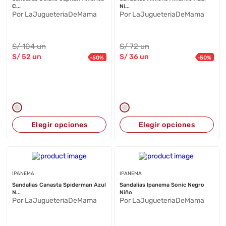
C...
Ni...
Por LaJugueteriaDeMama
Por LaJugueteriaDeMama
S/
104
un
S/
72
un
S/
52
un
S/
36
un
-
50
%
-
50
%
Elegir opciones
Elegir opciones
IPANEMA
IPANEMA
Sandalias Canasta Spiderman Azul
Sandalias Ipanema Sonic Negro
N...
Niño
Por LaJugueteriaDeMama
Por LaJugueteriaDeMama