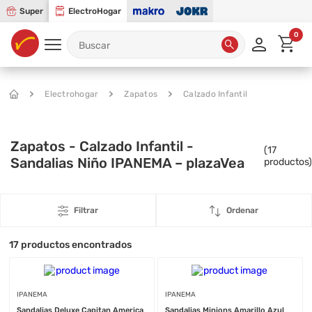
Super
ElectroHogar
0
Electrohogar
Zapatos
Calzado Infantil
Zapatos - Calzado Infantil -
(
17
Sandalias Niño IPANEMA – plazaVea
productos)
Filtrar
Ordenar
17
productos encontrados
IPANEMA
IPANEMA
Sandalias Deluxe Capitan America
Sandalias Minions Amarillo Azul