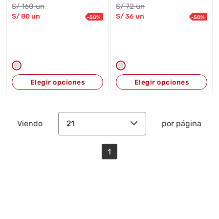
S/
160
un
S/
72
un
S/
80
un
S/
36
un
-
50
%
-
50
%
Elegir opciones
Elegir opciones
21
Viendo
por página
1