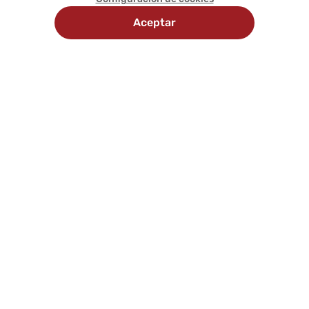
Aceptar
Recojo en
Delivery
tienda
programado
Comunícate con nosotros
Síguenos en:
Nosotros